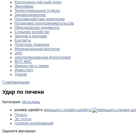
Контрольно-счётный орган
Экономика
Территориальные отделы
Здравоохранение
Противодействие коррупции
Поддержка предпринимательства
Официальные документы
Сельское хозяйство
Закупки и продажи
Контакты
Почетные граждане
Муниципальный контроль
ЦКО
Централизованная бухгалтерия
МУП ЖКС
Имущество и земля
Инвестору
Туризм
Слабовидящим
Удар по печени
Категория:
Молодежь
размер шрифта
уменьшить размер шрифта
Печать
Эл. почта
Галерея изображений
Оцените материал