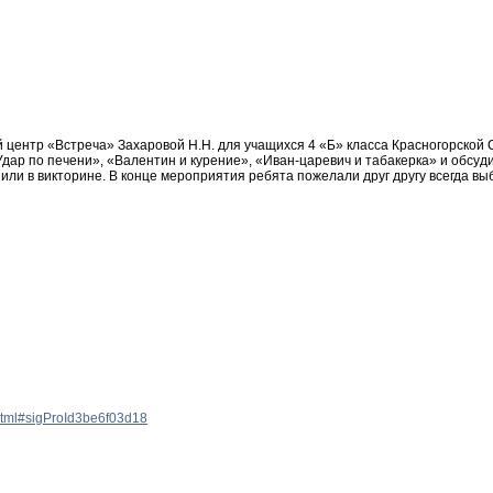
 центр «Встреча» Захаровой Н.Н. для учащихся 4 «Б» класса Красногорско
ар по печени», «Валентин и курение», «Иван-царевич и табакерка» и обсуди
ли в викторине. В конце мероприятия ребята пожелали друг другу всегда выби
.html#sigProId3be6f03d18