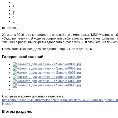
1
2
3
4
5
(0 голосов)
21 марта 2016 года специалистом по работе с молодежью МБУ Молодежный
«Удар по печени». В ходе мероприятия ребята посмотрели мультфильмы «Уд
Учащиеся раскрыли секреты здорового образа жизни, и свои знания примени
Прочитано
1101
раз
Дата создания: Вторник, 22 Март 2016
Галерея изображений
Смотреть встроенную онлайн галерею в:
https://mo-krasno.ru/kultura/molodezhnaja-politika/item/14025-udar-po-pecheni
Наверх
В этом разделе: