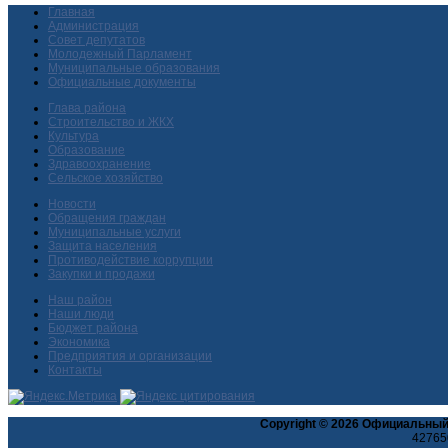
Главная
Администрация
Совет депутатов
Молодежный Парламент
Муниципальные образования
Официальные документы
Глава района
Строительство и ЖКХ
Культура
Образование
Здравоохранение
Сельское хозяйство
Новости
Обращения граждан
Муниципальные услуги
Защита населения
Противодействие коррупции
Закупки и продажи
Наш район
Наши люди
Бюджет района
Экономика
Предприятия и организации
Контакты
Copyright © 2026 Официальный
427650