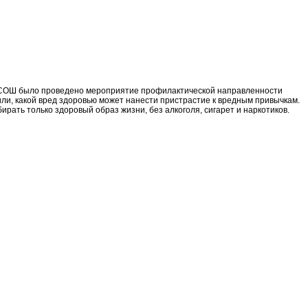
й СОШ было проведено мероприятие профилактической направленности
ли, какой вред здоровью может нанести пристрастие к вредным привычкам.
рать только здоровый образ жизни, без алкоголя, сигарет и наркотиков.