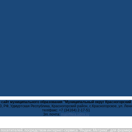
 сайт муниципального образования "Муниципальный округ Красногорский
, РФ, Удмуртская Республика, Красногорский район, с.Красногорское, ул. Лен
тел/факс: +7 (34164) 2-17-51
Эл. почта:
ых посетителей, посредством интернет-сервиса "Яндекс.Метрика", для форми