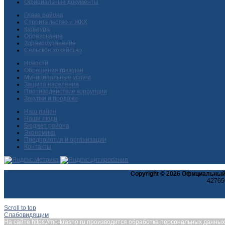
Официальные документы
Глава района
Строительство и ЖКХ
Культура
Образование
Здравоохранение
Сельское хозяйство
Новости
Обращения граждан
Муниципальные услуги
Защита населения
Противодействие коррупции
Закупки и продажи
Наш район
Наши люди
Бюджет района
Экономика
Предприятия и организации
Контакты
Copyright © 2026 Официальный
427650
Scroll to top
Слабовидящим
На сайте https://mo-krasno.ru производится обработка персональных данн