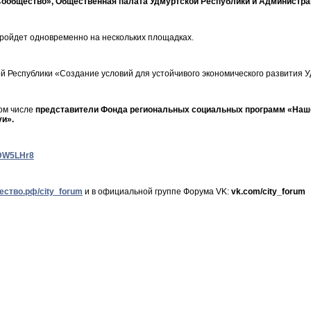
ообщество», Общественная палата Удмуртской Республики и Администрац
ройдет одновременно на нескольких площадках.
й Республики «Создание условий для устойчивого экономического развития У
ом числе
представители Фонда региональных социальных программ «Наше
и».
NDW5LHr8
ство.рф/city_forum
и в официальной группе Форума VK:
vk.com/city_forum