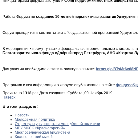
Инициаторами форума выступили
Фонд поддержки местных инициатив «С
Работа Форума по
созданию 10-летней перспективы развития Удмуртии
п
Форум проводится в соответствии с Государственной программой Удмуртско
В мероприятиях примут участие федеральные и региональные спикеры, в т
Благотворительного фонда «Добрый город Петербург», АНО «Квартал Лу
Для участия необходимо оставить заявку по ссылке:
forms.gle/BTsMr6v68
Программа и вся информация о Форуме опубликована на сайте
фондсообще
Прочитано
1318
раз
Дата создания: Суббота, 09 Ноябрь 2019
Наверх
В этом разделе:
Новости
Молодежная политика
Отдел культуры, спорта и молодёжной политики
МБУ МКСК «Красногорский»
Межпоселенческая библиотека
Краеведческий музей