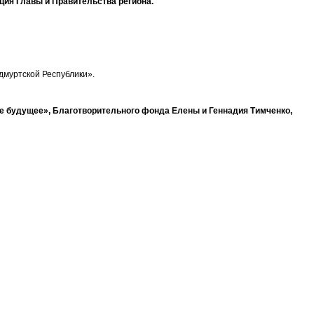
ия Главы и Правительства региона.
дмуртской Республики».
 будущее», Благотворительного фонда Елены и Геннадия Тимченко,