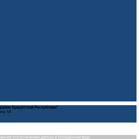
 район Удмуртской Республики"
ина, 64
рования статистических данных в обобщённом виде.