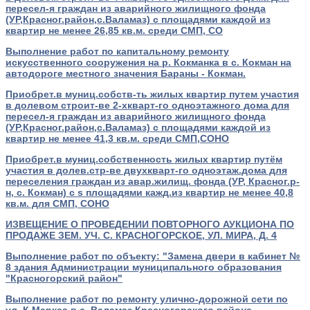
пересел-я граждан из аварийного жилищного фонда
(УР,Красног.район,с.Валамаз) с площадями каждой из
квартир не менее 26,85 кв.м. среди СМП, СО
Выполнение работ по капитальному ремонту
искусственного сооружения на р. Кокманка в с. Кокман на
автодороге местного значения Бараны - Кокман.
Приобрет.в муниц.собств-ть жилых квартир путем участия
в долевом строит-ве 2-хкварт-го одноэтажного дома для
пересел-я граждан из аварийного жилищного фонда
(УР,Красног.район,с.Валамаз) с площадями каждой из
квартир не менее 41,3 кв.м. среди СМП,СОНО
Приобрет.в муниц.собственность жилых квартир путём
участия в долев.стр-ве двухкварт-го одноэтаж.дома для
переселения граждан из авар.жилищ. фонда (УР, Красног.р-
н, с. Кокман) с s площадями кажд.из квартир не менее 40,8
кв.м. для СМП, СОНО
ИЗВЕЩЕНИЕ О ПРОВЕДЕНИИ ПОВТОРНОГО АУКЦИОНА ПО
ПРОДАЖЕ ЗЕМ. УЧ. С. КРАСНОГОРСКОЕ, УЛ. МИРА, Д. 4
Выполнение работ по объекту: "Замена двери в кабинет №
8 здания Администрации муниципального образования
"Красногорский район"
Выполнение работ по ремонту улично-дорожной сети по
ул. К.Маркса в с. Валамаз Красногорского района