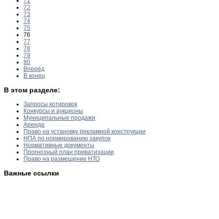
71
72
73
74
75
76
77
78
79
80
Вперёд
В конец
В этом разделе:
Запросы котировок
Конкурсы и аукционы
Муниципальные продажи
Аренда
Право на установку рекламной конструкции
НПА по нормированию закупок
Нормативные документы
Прогнозный план приватизации
Право на размещение НТО
Важные ссылки