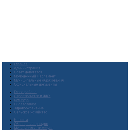
Главная
Администрация
Совет депутатов
Молодежный Парламент
Муниципальные образования
Официальные документы
Глава района
Строительство и ЖКХ
Культура
Образование
Здравоохранение
Сельское хозяйство
Новости
Обращения граждан
Муниципальные услуги