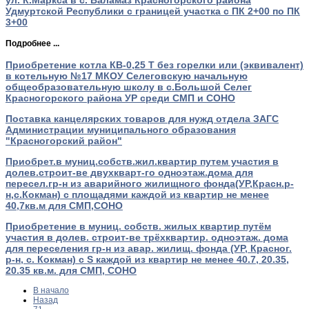
Удмуртской Республики с границей участка с ПК 2+00 по ПК
3+00
Подробнее ...
Приобретение котла КВ-0,25 Т без горелки или (эквивалент)
в котельную №17 МКОУ Селеговскую начальную
общеобразовательную школу в с.Большой Селег
Красногорского района УР среди СМП и СОНО
Поставка канцелярских товаров для нужд отдела ЗАГС
Администрации муниципального образования
"Красногорский район"
Приобрет.в муниц.собств.жил.квартир путем участия в
долев.строит-ве двухкварт-го одноэтаж.дома для
пересел.гр-н из аварийного жилищного фонда(УР,Красн.р-
н,с.Кокман) с площадями каждой из квартир не менее
40,7кв.м для СМП,СОНО
Приобретение в муниц. собств. жилых квартир путём
участия в долев. строит-ве трёхквартир. одноэтаж. дома
для переселения гр-н из авар. жилищ. фонда (УР, Красног.
р-н, с. Кокман) с S каждой из квартир не менее 40.7, 20.35,
20.35 кв.м. для СМП, СОНО
В начало
Назад