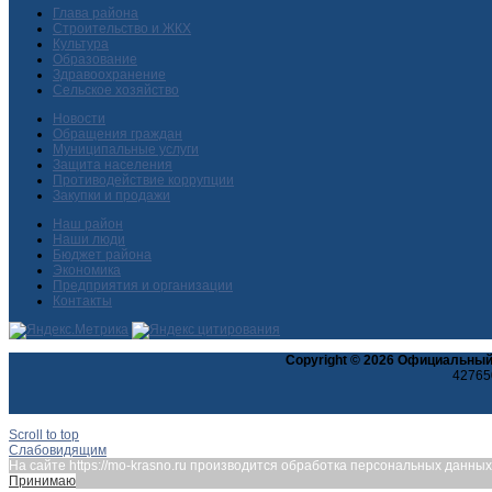
Глава района
Строительство и ЖКХ
Культура
Образование
Здравоохранение
Сельское хозяйство
Новости
Обращения граждан
Муниципальные услуги
Защита населения
Противодействие коррупции
Закупки и продажи
Наш район
Наши люди
Бюджет района
Экономика
Предприятия и организации
Контакты
Copyright © 2026 Официальный
427650
Scroll to top
Слабовидящим
На сайте https://mo-krasno.ru производится обработка персональных данн
Принимаю