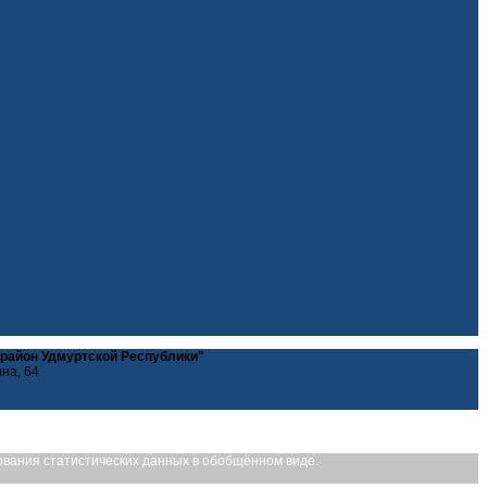
 район Удмуртской Республики"
ина, 64
рования статистических данных в обобщённом виде.