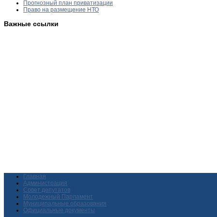
Прогнозный план приватизации
Право на размещение НТО
Важные ссылки
Главная
Администрация
Совет депутатов
Молодежный Парламент
Муниципальные образования
Официальные документы