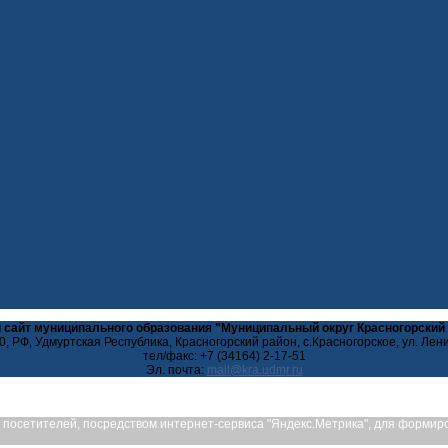
 сайт муниципального образования "Муниципальный округ Красногорский
, РФ, Удмуртская Республика, Красногорский район, с.Красногорское, ул. Лен
тел/факс: +7 (34164) 2-17-51
Эл. почта:
ых посетителей, посредством интернет-сервиса "Яндекс.Метрика", для форми