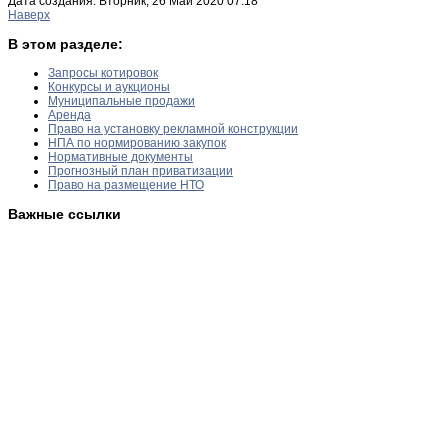
Дата создания: Вторник, 26 Май 2020 07:18
Наверх
В этом разделе:
Запросы котировок
Конкурсы и аукционы
Муниципальные продажи
Аренда
Право на установку рекламной конструкции
НПА по нормированию закупок
Нормативные документы
Прогнозный план приватизации
Право на размещение НТО
Важные ссылки