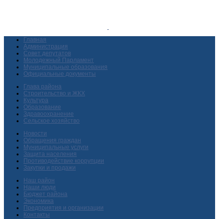
Главная
Администрация
Совет депутатов
Молодежный Парламент
Муниципальные образования
Официальные документы
Глава района
Строительство и ЖКХ
Культура
Образование
Здравоохранение
Сельское хозяйство
Новости
Обращения граждан
Муниципальные услуги
Защита населения
Противодействие коррупции
Закупки и продажи
Наш район
Наши люди
Бюджет района
Экономика
Предприятия и организации
Контакты