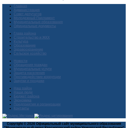
Главная
Администрация
Совет депутатов
Молодежный Парламент
Муниципальные образования
Официальные документы
Глава района
Строительство и ЖКХ
Культура
Образование
Здравоохранение
Сельское хозяйство
Новости
Обращения граждан
Муниципальные услуги
Защита населения
Противодействие коррупции
Закупки и продажи
Наш район
Наши люди
Бюджет района
Экономика
Предприятия и организации
Контакты
Copyright © 2026 Официальный сайт муниципального образования
"Муниципальный округ Красногорский район Удмуртской Республики"