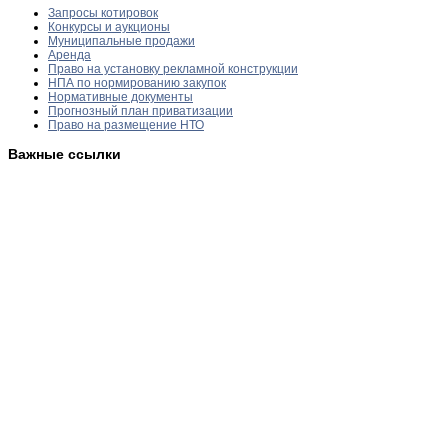
Запросы котировок
Конкурсы и аукционы
Муниципальные продажи
Аренда
Право на установку рекламной конструкции
НПА по нормированию закупок
Нормативные документы
Прогнозный план приватизации
Право на размещение НТО
Важные ссылки