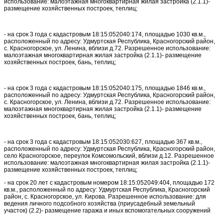
использование: малоэтажная многоквартирная жилая застройка (2.1.1)-
размещение хозяйственных построек, теплиц;
- на срок 3 года с кадастровым 18:15:052040:174, площадью 1030 кв.м.,
расположенный по адресу: Удмуртская Республика, Красногорский район,
с. Красногорское, ул. Ленина, вблизи д.72. Разрешенное использование:
малоэтажная многоквартирная жилая застройка (2.1.1)- размещение
хозяйственных построек, бань, теплиц;
- на срок 3 года с кадастровым 18:15:052040:175, площадью 1846 кв.м.,
расположенный по адресу: Удмуртская Республика, Красногорский район,
с. Красногорское, ул. Ленина, вблизи д.72. Разрешенное использование:
малоэтажная многоквартирная жилая застройка (2.1.1)- размещение
хозяйственных построек, бань, теплиц;
- на срок 3 года с кадастровым 18:15:052030:627, площадью 367 кв.м.,
расположенный по адресу: Удмуртская Республика, Красногорский район,
село Красногорское, переулок Комсомольский, вблизи д.12. Разрешенное
использование: малоэтажная многоквартирная жилая застройка (2.1.1)-
размещение хозяйственных построек, теплиц;
- на срок 20 лет с кадастровым номером 18:15:052049:404, площадью 172
кв.м., расположенный по адресу: Удмуртская Республика, Красногорский
район, с. Красногорское, ул. Кирова. Разрешенное использование: для
ведения личного подсобного хозяйства (приусадебный земельный
участок) (2.2)- размещение гаража и иных вспомогательных сооружений