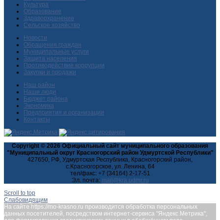
Культура
Образование
Здравоохранение
Сельское хозяйство
Новости
Обращения граждан
Муниципальные услуги
Защита населения
Противодействие коррупции
Закупки и продажи
Наш район
Наши люди
Бюджет района
Экономика
Предприятия и организации
Контакты
Copyright © 2026 Официальный сайт муниципального образования
"Муниципальный округ Красногорский район Удмуртской Республики"
427650, РФ, Удмуртская Республика, Красногорский район,
с.Красногорское, ул. Ленина, 64
тел/факс: +7 (34164) 2-17-51
Эл. почта:
Scroll to top
Слабовидящим
На сайте https://mo-krasno.ru производится обработка персональных
данных посетителей, посредством интернет-сервиса "Яндекс.Метрика",