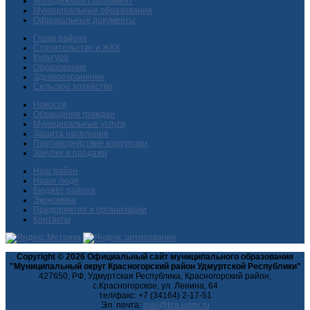
Молодежный Парламент
Муниципальные образования
Официальные документы
Глава района
Строительство и ЖКХ
Культура
Образование
Здравоохранение
Сельское хозяйство
Новости
Обращения граждан
Муниципальные услуги
Защита населения
Противодействие коррупции
Закупки и продажи
Наш район
Наши люди
Бюджет района
Экономика
Предприятия и организации
Контакты
Copyright © 2026 Официальный сайт муниципального образования
"Муниципальный округ Красногорский район Удмуртской Республики"
427650, РФ, Удмуртская Республика, Красногорский район,
с.Красногорское, ул. Ленина, 64
тел/факс: +7 (34164) 2-17-51
Эл. почта: