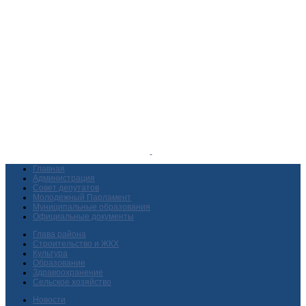
Главная
Администрация
Совет депутатов
Молодежный Парламент
Муниципальные образования
Официальные документы
Глава района
Строительство и ЖКХ
Культура
Образование
Здравоохранение
Сельское хозяйство
Новости