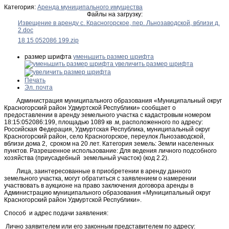
Категория:
Аренда муниципального имущества
Файлы на загрузку:
Извещение в аренду с. Красногорское, пер. Льнозаводской, вблизи д.
2.doc
18 15 052086 199.zip
размер шрифта
уменьшить размер шрифта
увеличить размер шрифта
Печать
Эл. почта
Администрация муниципального образования «Муниципальный округ
Красногорский район Удмуртской Республики» сообщает о
предоставлении в аренду земельного участка с кадастровым номером
18:15:052086:199, площадью 1089 кв .м, расположенного по адресу:
Российская Федерация, Удмуртская Республика, муниципальный округ
Красногорский район, село Красногорское, переулок Льнозаводской,
вблизи дома 2, сроком на 20 лет. Категория земель: Земли населенных
пунктов. Разрешенное использование: Для ведения личного подсобного
хозяйства (приусадебный земельный участок) (код 2.2).
Лица, заинтересованные в приобретении в аренду данного
земельного участка, могут обратиться с заявлением о намерении
участвовать в аукционе на право заключения договора аренды в
Администрацию муниципального образования «Муниципальный округ
Красногорский район Удмуртской Республики».
Способ и адрес подачи заявления:
Лично заявителем или его законным представителем по адресу: