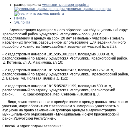
размер шрифта
уменьшить размер шрифта
увеличить размер шрифта
Печать
Эл. почта
Администрация муниципального образования «Муниципальный округ
Красногорский район Удмуртской Республики» сообщает о
предоставлении в аренду на срок 20 лет земельных участков из земель
населенных пунктов, разрешенное использование: Для ведения личного
подсобного хозяйства (приусадебный земельный участок) (код 2.2):
- с кадастровым номером 18:15:051001:237, площадью 3000 кв. м,
расположенный по адресу: Удмуртская Республика, Красногорский район,
д. Котомка, ул. А. Максимова, з/у 10;
- с кадастровым номером 18:15:026002:427, площадью 1767 кв. м,
расположенный по адресу: Удмуртская Республика, Красногорский район,
д. Бараны, ул. Полевая, вблизи д. 11/2;
- с кадастровым номером 18:15:052021:199, площадью 600 кв. м,
расположенный по адресу: Удмуртская Республика, Красногорский
район, с. Красногорское, пер. Северный, вблизи д. 3.
Лица, заинтересованные в приобретении в аренду данных земельных
участков, могут обратиться с заявлением о намерении участвовать в
аукционе на право заключения договора аренды в Администрацию
муниципального образования «Муниципальный округ Красногорский
район Удмуртской Республики».
Способ и адрес подачи заявления: