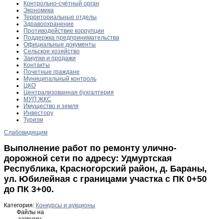
Контрольно-счётный орган
Экономика
Территориальные отделы
Здравоохранение
Противодействие коррупции
Поддержка предпринимательства
Официальные документы
Сельское хозяйство
Закупки и продажи
Контакты
Почетные граждане
Муниципальный контроль
ЦКО
Централизованная бухгалтерия
МУП ЖКС
Имущество и земля
Инвестору
Туризм
Слабовидящим
Выполнение работ по ремонту улично-
дорожной сети по адресу: Удмуртская
Республика, Красногорский район, д. Бараны,
ул. Юбилейная с границами участка с ПК 0+50
до ПК 3+00.
Категория:
Конкурсы и аукционы
Файлы на
загрузку: