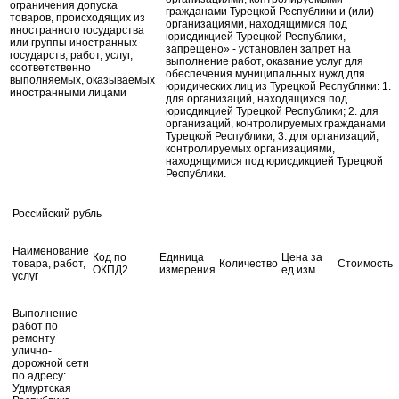
ограничения допуска
гражданами Турецкой Республики и (или)
товаров, происходящих из
организациями, находящимися под
иностранного государства
юрисдикцией Турецкой Республики,
или группы иностранных
запрещено» - установлен запрет на
государств, работ, услуг,
выполнение работ, оказание услуг для
соответственно
обеспечения муниципальных нужд для
выполняемых, оказываемых
юридических лиц из Турецкой Республики: 1.
иностранными лицами
для организаций, находящихся под
юрисдикцией Турецкой Республики; 2. для
организаций, контролируемых гражданами
Турецкой Республики; 3. для организаций,
контролируемых организациями,
находящимися под юрисдикцией Турецкой
Республики.
Российский рубль
Наименование
Код по
Единица
Цена за
товара, работ,
Количество
Стоимость
ОКПД2
измерения
ед.изм.
услуг
Выполнение
работ по
ремонту
улично-
дорожной сети
по адресу:
Удмуртская