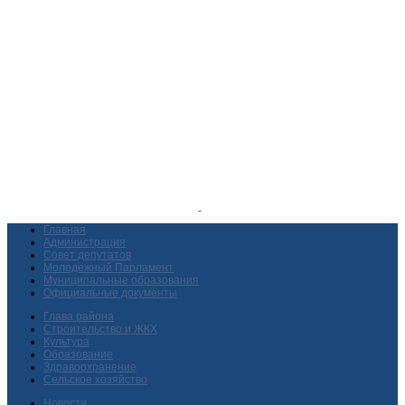
Главная
Администрация
Совет депутатов
Молодежный Парламент
Муниципальные образования
Официальные документы
Глава района
Строительство и ЖКХ
Культура
Образование
Здравоохранение
Сельское хозяйство
Новости