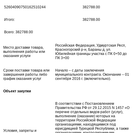
52604090750162510244
382788.00
Итого:
382788.00
Всего: 382788.00
Российская Федерация, Удмуртская Респ,
Место доставки товара,
Красногорский р-н, Бараны д, ул.
выполнения работы или
Юбилейная границы участка с ПК 0+50 до
оказания услуги
ПК 3+00
Сроки поставки товара или
Начало – с даты заключения
завершения работы либо
муниципального контракта. Окончание – 01
график оказания услуг
сентября 2016 г. (включительно).
Объект закупки
В соответствии с Постановлением
Правительства РФ от 29.12.2015 N 1457 «О
перечне отдельных видов работ (услуг),
выполнение (оказание) которых на
территории Российской Федерации
организациями, находящимися под
юрисдикцией Турецкой Республики, а также
Условия, запреты и
организациями, контролируемыми