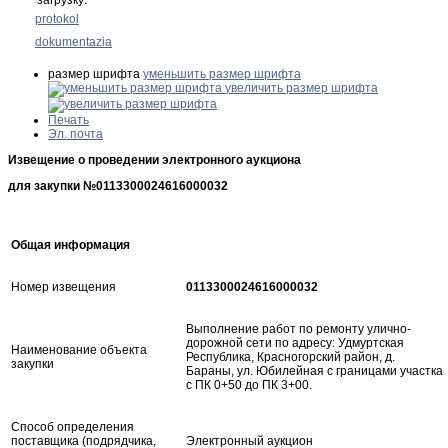
protokol
dokumentazia
размер шрифта
уменьшить размер шрифта
увеличить размер шрифта
Печать
Эл. почта
Извещение о проведении электронного аукциона
для закупки №0113300024616000032
Общая информация
Номер извещения
0113300024616000032
Выполнение работ по ремонту улично-
дорожной сети по адресу: Удмуртская
Наименование объекта
Республика, Красногорский район, д.
закупки
Бараны, ул. Юбилейная с границами участка
с ПК 0+50 до ПК 3+00.
Способ определения
поставщика (подрядчика,
Электронный аукцион