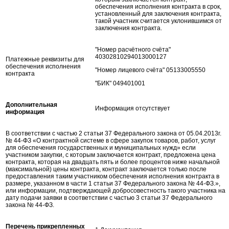
обеспечения исполнения контракта в срок,
установленный для заключения контракта,
такой участник считается уклонившимся от
заключения контракта.
"Номер расчётного счёта"
40302810294013000127
Платежные реквизиты для
обеспечения исполнения
"Номер лицевого счёта" 05133005550
контракта
"БИК" 049401001
Дополнительная
Информация отсутствует
информация
В соответствии с частью 2 статьи 37 Федерального закона от 05.04.2013г.
№ 44-ФЗ «О контрактной системе в сфере закупок товаров, работ, услуг
для обеспечения государственных и муниципальных нужд» если
участником закупки, с которым заключается контракт, предложена цена
контракта, которая на двадцать пять и более процентов ниже начальной
(максимальной) цены контракта, контракт заключается только после
предоставления таким участником обеспечения исполнения контракта в
размере, указанном в части 1 статьи 37 Федерального закона № 44-ФЗ.»,
или информации, подтверждающей добросовестность такого участника на
дату подачи заявки в соответствии с частью 3 статьи 37 Федерального
закона № 44-ФЗ.
Перечень прикрепленных