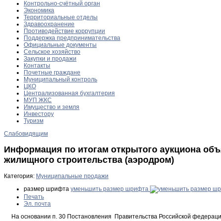
Контрольно-счётный орган
Экономика
Территориальные отделы
Здравоохранение
Противодействие коррупции
Поддержка предпринимательства
Официальные документы
Сельское хозяйство
Закупки и продажи
Контакты
Почетные граждане
Муниципальный контроль
ЦКО
Централизованная бухгалтерия
МУП ЖКС
Имущество и земля
Инвестору
Туризм
Слабовидящим
Информация по итогам открытого аукциона объя
жилищного строительства (аэродром)
Категория:
Муниципальные продажи
размер шрифта
уменьшить размер шрифта
Печать
Эл. почта
На основании п. 30 Постановления Правительства Российской федерации 