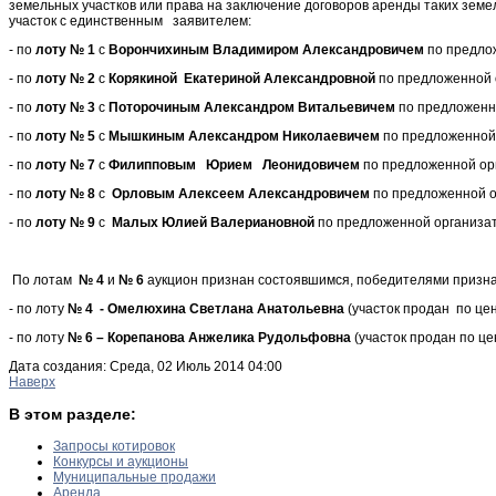
земельных участков или права на заключение договоров аренды таких земел
участок с единственным заявителем:
- по
лоту № 1
с
Ворончихиным Владимиром Александровичем
по предло
- по
лоту № 2
с
Корякиной Екатериной Александровной
по предложенной 
- по
лоту № 3
с
Поторочиным Александром Витальевичем
по предложенн
- по
лоту № 5
с
Мышкиным Александром Николаевичем
по предложенной
- по
лоту № 7
с
Филипповым Юрием Леонидовичем
по предложенной ор
- по
лоту № 8
с
Орловым Алексеем Александровичем
по предложенной о
- по
лоту № 9
с
Малых Юлией Валериановной
по предложенной организа
По лотам
№ 4
и
№ 6
аукцион признан состоявшимся, победителями призн
- по лоту
№ 4 - Омелюхина Светлана Анатольевна
(участок продан по цен
- по лоту
№ 6 – Корепанова Анжелика Рудольфовна
(участок продан по це
Дата создания: Среда, 02 Июль 2014 04:00
Наверх
В этом разделе:
Запросы котировок
Конкурсы и аукционы
Муниципальные продажи
Аренда