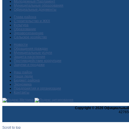
Молодежный Парламент
Муниципальные образования
Официальные документы
Глава района
Строительство и ЖКХ
Культура
Образование
Здравоохранение
Сельское хозяйство
Новости
Обращения граждан
Муниципальные услуги
Защита населения
Противодействие коррупции
Закупки и продажи
Наш район
Наши люди
Бюджет района
Экономика
Предприятия и организации
Контакты
Copyright © 2026 Официальный
427650
Scroll to top