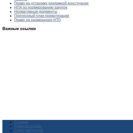
Право на установку рекламной конструкции
НПА по нормированию закупок
Нормативные документы
Прогнозный план приватизации
Право на размещение НТО
Важные ссылки
Главная
Администрация
Совет депутатов