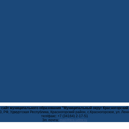
 сайт муниципального образования "Муниципальный округ Красногорский
, РФ, Удмуртская Республика, Красногорский район, с.Красногорское, ул. Лен
тел/факс: +7 (34164) 2-17-51
Эл. почта: