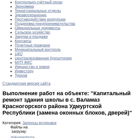
Контрольно-счётный орган
Экономика
Территориальные отделы
Здравоохранение
Противодействие коррупции
Поддержка предпринимательства
Официальные документы
Сельское хозяйство
Закупки и продажи
Контакты
Почетные граждане
Муниципальный контроль
ЦКО
Централизованная бухгалтерия
МУП ЖКС
Имущество и земля
Инвестору
Туризм
Стандартная версия сайта
Выполнение работ на объекте: "Капитальный
ремонт здания школы в с. Валамаз
Красногорского района Удмуртской
Республики (замена оконных блоков, дверей)"
Категория:
Запросы котировок
Файлы на
загрузку:
dokumentazia