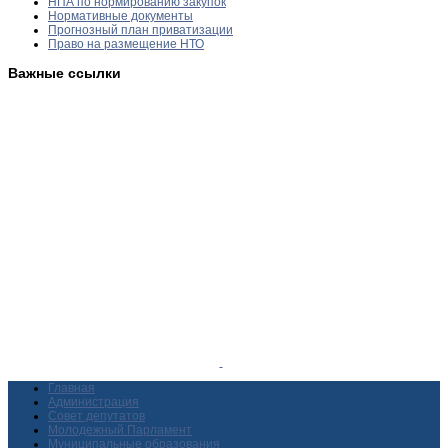
НПА по нормированию закупок
Нормативные документы
Прогнозный план приватизации
Право на размещение НТО
Важные ссылки
Главная
Администрация
Совет депутатов
Молодежный Парламент
Муниципальные образования