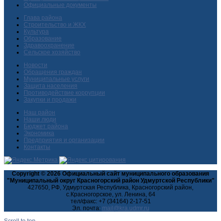
Официальные документы
Глава района
Строительство и ЖКХ
Культура
Образование
Здравоохранение
Сельское хозяйство
Новости
Обращения граждан
Муниципальные услуги
Защита населения
Противодействие коррупции
Закупки и продажи
Наш район
Наши люди
Бюджет района
Экономика
Предприятия и организации
Контакты
Copyright © 2026 Официальный сайт муниципального образования
"Муниципальный округ Красногорский район Удмуртской Республики"
427650, РФ, Удмуртская Республика, Красногорский район,
с.Красногорское, ул. Ленина, 64
тел/факс: +7 (34164) 2-17-51
Эл. почта:
Scroll to top