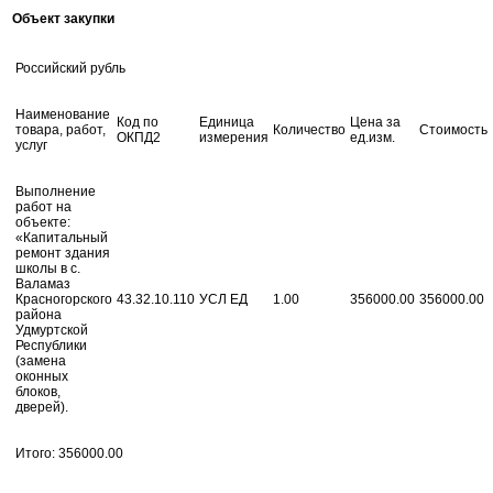
Объект закупки
Российский рубль
Наименование
Код по
Единица
Цена за
товара, работ,
Количество
Стоимость
ОКПД2
измерения
ед.изм.
услуг
Выполнение
работ на
объекте:
«Капитальный
ремонт здания
школы в с.
Валамаз
Красногорского
43.32.10.110
УСЛ ЕД
1.00
356000.00
356000.00
района
Удмуртской
Республики
(замена
оконных
блоков,
дверей).
Итого: 356000.00