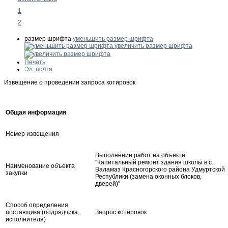
1
2
размер шрифта
уменьшить размер шрифта
увеличить размер шрифта
Печать
Эл. почта
Извещение о проведении запроса котировок
Общая информация
Номер извещения
Выполнение работ на объекте:
"Капитальный ремонт здания школы в с.
Наименование объекта
Валамаз Красногорского района Удмуртской
закупки
Республики (замена оконных блоков,
дверей)"
Способ определения
поставщика (подрядчика,
Запрос котировок
исполнителя)