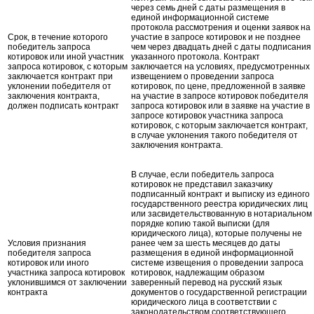
через семь дней с даты размещения в
единой информационной системе
протокола рассмотрения и оценки заявок на
Срок, в течение которого
участие в запросе котировок и не позднее
победитель запроса
чем через двадцать дней с даты подписания
котировок или иной участник
указанного протокола. Контракт
запроса котировок, с которым
заключается на условиях, предусмотренных
заключается контракт при
извещением о проведении запроса
уклонении победителя от
котировок, по цене, предложенной в заявке
заключения контракта,
на участие в запросе котировок победителя
должен подписать контракт
запроса котировок или в заявке на участие в
запросе котировок участника запроса
котировок, с которым заключается контракт,
в случае уклонения такого победителя от
заключения контракта.
В случае, если победитель запроса
котировок не представил заказчику
подписанный контракт и выписку из единого
государственного реестра юридических лиц
или засвидетельствованную в нотариальном
порядке копию такой выписки (для
юридического лица), которые получены не
Условия признания
ранее чем за шесть месяцев до даты
победителя запроса
размещения в единой информационной
котировок или иного
системе извещения о проведении запроса
участника запроса котировок
котировок, надлежащим образом
уклонившимся от заключении
заверенный перевод на русский язык
контракта
документов о государственной регистрации
юридического лица в соответствии с
законодательством соответствующего