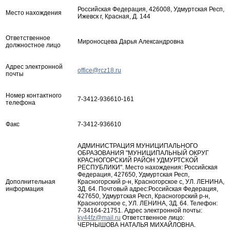
Российская Федерация, 426008, Удмуртская Респ,
Место нахождения
Ижевск г, Красная, Д. 144
Ответственное
Мироносцева Дарья Александровна
должностное лицо
Адрес электронной
office@rcz18.ru
почты
Номер контактного
7-3412-936610-161
телефона
Факс
7-3412-936610
АДМИНИСТРАЦИЯ МУНИЦИПАЛЬНОГО
ОБРАЗОВАНИЯ "МУНИЦИПАЛЬНЫЙ ОКРУГ
КРАСНОГОРСКИЙ РАЙОН УДМУРТСКОЙ
РЕСПУБЛИКИ". Место нахождения: Российская
Федерация, 427650, Удмуртская Респ,
Дополнительная
Красногорский р-н, Красногорское с, УЛ. ЛЕНИНА,
информация
ЗД. 64. Почтовый адрес:Российская Федерация,
427650, Удмуртская Респ, Красногорский р-н,
Красногорское с, УЛ. ЛЕНИНА, ЗД. 64. Телефон:
7-34164-21751. Адрес электронной почты:
ky44fz@mail.ru
Ответственное лицо:
ЧЕРНЫШОВА НАТАЛЬЯ МИХАЙЛОВНА.