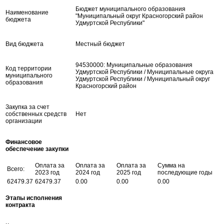
Бюджет муниципального образования
Наименование
"Муниципальный округ Красногорский район
бюджета
Удмуртской Республики"
Вид бюджета
Местный бюджет
94530000: Муниципальные образования
Код территории
Удмуртской Республики / Муниципальные округа
муниципального
Удмуртской Республики / Муниципальный округ
образования
Красногорский район
Закупка за счет
собственных средств
Нет
организации
Финансовое
обеспечение закупки
Оплата за
Оплата за
Оплата за
Сумма на
Всего:
2023 год
2024 год
2025 год
последующие годы
62479.37
62479.37
0.00
0.00
0.00
Этапы исполнения
контракта