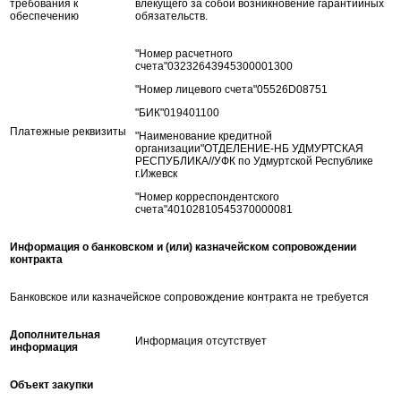
требования к
влекущего за собой возникновение гарантийных
обеспечению
обязательств.
"Номер расчетного
счета"03232643945300001300
"Номер лицевого счета"05526D08751
"БИК"019401100
Платежные реквизиты
"Наименование кредитной
организации"ОТДЕЛЕНИЕ-НБ УДМУРТСКАЯ
РЕСПУБЛИКА//УФК по Удмуртской Республике
г.Ижевск
"Номер корреспондентского
счета"40102810545370000081
Информация о банковском и (или) казначейском сопровождении
контракта
Банковское или казначейское сопровождение контракта не требуется
Дополнительная
Информация отсутствует
информация
Объект закупки