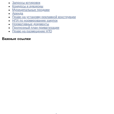
Запросы котировок
Конкурсы и аукционы
Муниципальные продажи
Аренда
Право на установку рекламной конструкции
НПА по нормированию закупок
Нормативные документы
Прогнозный план приватизации
Право на размещение НТО
Важные ссылки