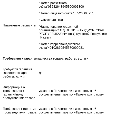
"Номер расчётного
счёта"03232643945300001300
"Номер лицевого счёта"05526D08751
"БИК"019401100
Платежные реквизиты
"Наименование кредитной
организации"ОТДЕЛЕНИЕ-НБ УДМУРТСКАЯ
РЕСПУБЛИКА//УФК по Удмуртской Республике
г.Ижевск
"Номер корреспондентского
счета"40102810545370000081
Требования к гарантии качества товара, работы, услуги
Требуется гарантия
качества товара,
Да
работы, услуги
Информация о
требованиях к
указано в Приложении к извещению об
гарантийному
осуществлении закупки «Проект контракта»
обслуживанию товара
Требования к гарантии
указано в Приложении к извещению об
производителя товара
осуществлении закупки «Проект контракта»