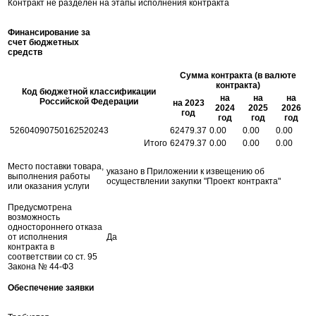
Контракт не разделен на этапы исполнения контракта
Финансирование за
счет бюджетных
средств
Сумма контракта (в валюте
контракта)
Код бюджетной классификации
на
на
на
Российской Федерации
на 2023
2024
2025
2026
год
год
год
год
52604090750162520243
62479.37
0.00
0.00
0.00
Итого
62479.37
0.00
0.00
0.00
Место поставки товара,
указано в Приложении к извещению об
выполнения работы
осуществлении закупки "Проект контракта"
или оказания услуги
Предусмотрена
возможность
одностороннего отказа
от исполнения
Да
контракта в
соответствии со ст. 95
Закона № 44-ФЗ
Обеспечение заявки