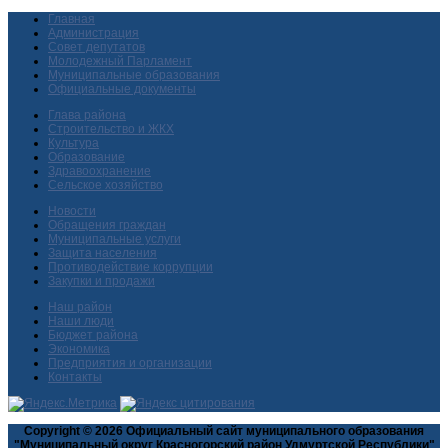
Главная
Администрация
Совет депутатов
Молодежный Парламент
Муниципальные образования
Официальные документы
Глава района
Строительство и ЖКХ
Культура
Образование
Здравоохранение
Сельское хозяйство
Новости
Обращения граждан
Муниципальные услуги
Защита населения
Противодействие коррупции
Закупки и продажи
Наш район
Наши люди
Бюджет района
Экономика
Предприятия и организации
Контакты
Copyright © 2026 Официальный сайт муниципального образования
"Муниципальный округ Красногорский район Удмуртской Республики"