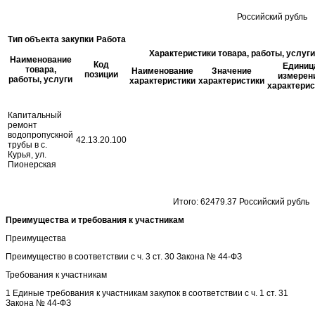
Российский рубль
Тип объекта закупки
Работа
Характеристики товара, работы, услуги
Наименование
Код
Единиц
товара,
Наименование
Значение
позиции
измерен
работы, услуги
характеристики
характеристики
характерис
Капитальный
ремонт
водопропускной
42.13.20.100
трубы в с.
Курья, ул.
Пионерская
Итого: 62479.37 Российский рубль
Преимущества и требования к участникам
Преимущества
Преимущество в соответствии с ч. 3 ст. 30 Закона № 44-ФЗ
Требования к участникам
1 Единые требования к участникам закупок в соответствии с ч. 1 ст. 31
Закона № 44-ФЗ