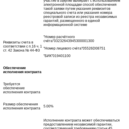
участие в закупке выбирает с использованием
электронной площадки способ обеспечения
такой заявки путем указания реквизитов
специального счета или указания номера
реестровой записи из реестра независимых
гарантий, размещенного в единой
информационной системе
"Номер расчётного
счёта"03232643945300001300
Реквизиты счета в
соответствии с п.16 ч. 1
"Номер лицевого счёта"05526D08751
ст. 42 Закона № 44-ФЗ
"БИК"019401100
Обеспечение
исполнения контракта
Требуется
обеспечение
исполнения контракта
Размер обеспечения
5.00%
исполнения контракта
Исполнение контракта может обеспечиваться
предоставлением независимой гарантии,
соответствующей требованиям статьи 45