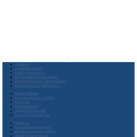
Главная
Администрация
Совет депутатов
Молодежный Парламент
Муниципальные образования
Официальные документы
Глава района
Строительство и ЖКХ
Культура
Образование
Здравоохранение
Сельское хозяйство
Новости
Обращения граждан
Муниципальные услуги
Защита населения