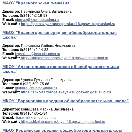
МАОУ "Красногорская гимназия"
Директор:
Перминова Ольга Витальевна
Телефон:
8(34164)2-19-93
E-mail:
Web-сайт:
https://gimnaziyakrasnogorska-r18.gosweb.gosuslugi.ru
МБОУ "Красногорская средняя общеобразовательная
школа"
Директор:
Прокашева Любовь Николаевна
Телефон:
8(34164) 2-14-33
E-mail:
Web-сайт:
https://shkolakrasnogorskaya-r18.gosweb.gosuslugi.ru
МКОУ "Архангельская основная общеобразовательная
школа"
Директор:
Чупина Гульнара Геннадьевна
Телефон:
8 (922) 500-75-66
E-mail:
Web-сайт:
https://shkolaarxangelskaya-r18.gosweb.gosuslugi.ru
МКОУ "Барановская средняя общеобразовательная школа"
Директор:
Конышева Марина Васильевна
Телефон:
8(34164)35-1-34
E-mail:
Web-сайт:
https://shkolabaranovskaya-r18.gosweb.gosuslugi.ru
МБОУ Курьинская средняя общеобразовательная школа