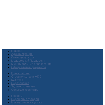
Главная
Администрация
Совет депутатов
Молодежный Парламент
Муниципальные образования
Официальные документы
Глава района
Строительство и ЖКХ
Культура
Образование
Здравоохранение
Сельское хозяйство
Новости
Обращения граждан
Муниципальные услуги