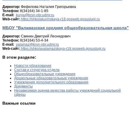
Директор:
Фефилова Наталия Григорьевна
Телефон:
8(34164) 34-1-85
E-mail:
Web-сайт:
https://shkolakurinskaya-r18.gosweb.gosuslugi.ru
МБОУ "Валамазская средняя общеобразовательная школа"
Директор:
Свинин Дмитрий Леонидович
Телефон:
8(34164) 53-4-34
E-mail:
Web-сайт:
https://shkolavalamazskaya-r18.gosweb.gosuslugi.ru
В этом разделе:
Новости образования
Состав и структура отдела
Общеобразовательные учреждения
Дошкольные образовательные учреждения
Учреждения дополнительного образования
Документы
Независимая оценка качества работы учреждений социальной
сферы
Важные ссылки