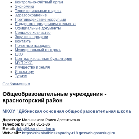
Контрольно-счётный орган
Экономика
Территориальные отделы
Здравоохранение
Противодействие коррупции
Поддержка предпринимательства
Официальные документы
Сельское хозяйство
Закупки и продажи
Контакты
Почетные граждане
Муниципальный контроль
ЦКО
Централизованная бухгалтерия
МУП ЖКС
Имущество и земля
Инвестору
Туризм
Слабовидящим
Общеобразовательные учреждения -
Красногорский район
МКОУ "Дёбинская основная общеобразовательная школа
Директор:
Мальшакова Раиса Арсентьевна
Телефон:
8(34164)31-1-36
E-mail:
Web-сайт:
https://shkoladbinskayadby-r18.gosweb.gosuslugi.ru