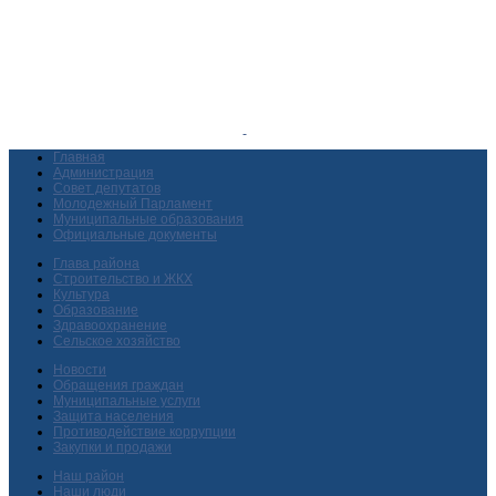
Главная
Администрация
Совет депутатов
Молодежный Парламент
Муниципальные образования
Официальные документы
Глава района
Строительство и ЖКХ
Культура
Образование
Здравоохранение
Сельское хозяйство
Новости
Обращения граждан
Муниципальные услуги
Защита населения
Противодействие коррупции
Закупки и продажи
Наш район
Наши люди