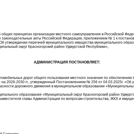
общих принципах организации местного самоуправления в Российской Федера
ые законодательные акты Российской Федерации, приложением № 1 к поста
10 «Об утверждении перечней муниципального имущества муниципального обра
ипальный округ Красногорский район Удмуртской Республики»,
АДМИНИСТРАЦИЯ ПОСТАНОВЛЯЕТ:
томобильных дорог общего пользования местного значения по обеспечению
 на 2026-2030 гг., утвержденный Постановлением № 256 от 04.03.2025г. «О
асности дорожного движения в муниципальном образовании «Муниципальный о
пального образования «Муниципальный округ Красногорский район Удмуртск
 заместителя главы Администрации по вопросам строительства, ЖКХ и имущ
ергеева