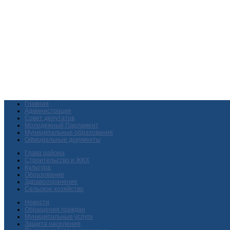
Главная
Администрация
Совет депутатов
Молодежный Парламент
Муниципальные образования
Официальные документы
Глава района
Строительство и ЖКХ
Культура
Образование
Здравоохранение
Сельское хозяйство
Новости
Обращения граждан
Муниципальные услуги
Защита населения