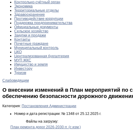
Контрольно-счётный орган
Экономика
Территориальные отделы
Здравоохранение
Противодействие коррупции
Поддержка предпринимательства
Официальные документы
Сельское хозяйство
Закупки и продажи
Контакты
Почетные граждане
Муниципальный контроль
ЦКО
Централизованная бухгалтерия
МУП ЖКС
Имущество и земля
Инвестору
Туризм
Слабовидящим
О внесении изменений в План мероприятий по 
обеспечению безопасности дорожного движени
Категория:
Постановления Администрации
Номер и дата регистрации:
№ 1348 от 25.12.2025 г.
Файлы на загрузку:
План ремонта дорог 2026-2030 гг. (с изм.)