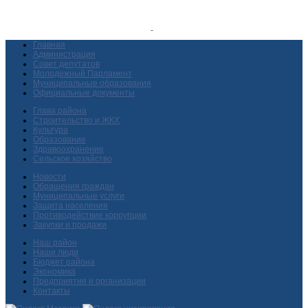
Главная
Администрация
Совет депутатов
Молодежный Парламент
Муниципальные образования
Официальные документы
Глава района
Строительство и ЖКХ
Культура
Образование
Здравоохранение
Сельское хозяйство
Новости
Обращения граждан
Муниципальные услуги
Защита населения
Противодействие коррупции
Закупки и продажи
Наш район
Наши люди
Бюджет района
Экономика
Предприятия и организации
Контакты