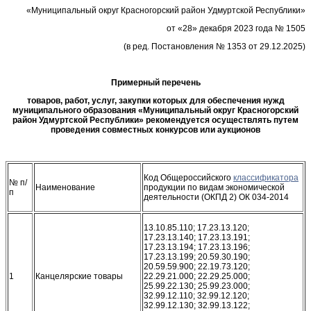
«Муниципальный округ Красногорский район Удмуртской Республики»
от «28» декабря 2023 года № 1505
(в ред. Постановления № 1353 от 29.12.2025)
Примерный перечень
товаров, работ, услуг, закупки которых для обеспечения нужд
муниципального образования «Муниципальный округ Красногорский
район Удмуртской Республики» рекомендуется осуществлять путем
проведения совместных конкурсов или аукционов
Код Общероссийского
классификатора
№ п/
Наименование
продукции по видам экономической
п
деятельности (ОКПД 2) ОК 034-2014
13.10.85.110; 17.23.13.120;
17.23.13.140; 17.23.13.191;
17.23.13.194; 17.23.13.196;
17.23.13.199; 20.59.30.190;
20.59.59.900; 22.19.73.120;
1
Канцелярские товары
22.29.21.000; 22.29.25.000;
25.99.22.130; 25.99.23.000;
32.99.12.110; 32.99.12.120;
32.99.12.130; 32.99.13.122;