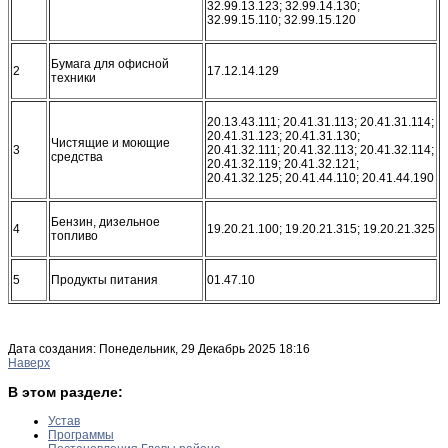
32.99.13.123; 32.99.14.130;
32.99.15.110; 32.99.15.120
Бумага для офисной
2
17.12.14.129
техники
20.13.43.111; 20.41.31.113; 20.41.31.114;
20.41.31.123; 20.41.31.130;
Чистящие и моющие
3
20.41.32.111; 20.41.32.113; 20.41.32.114;
средства
20.41.32.119; 20.41.32.121;
20.41.32.125; 20.41.44.110; 20.41.44.190
Бензин, дизельное
4
19.20.21.100; 19.20.21.315; 19.20.21.325
топливо
5
Продукты питания
01.47.10
Дата создания: Понедельник, 29 Декабрь 2025 18:16
Наверх
В этом разделе:
Устав
Программы