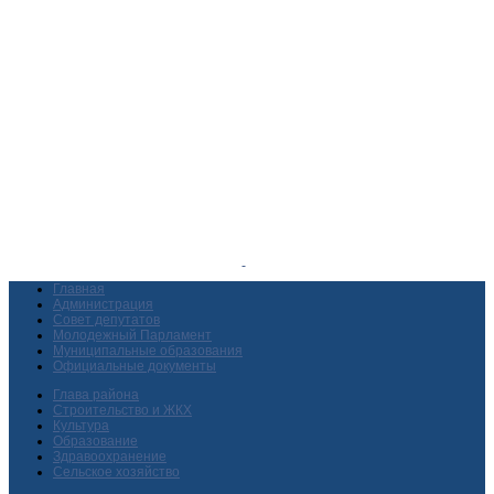
Главная
Администрация
Совет депутатов
Молодежный Парламент
Муниципальные образования
Официальные документы
Глава района
Строительство и ЖКХ
Культура
Образование
Здравоохранение
Сельское хозяйство