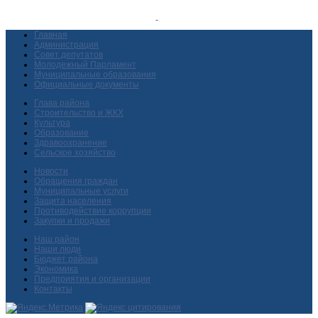
Главная
Администрация
Совет депутатов
Молодежный Парламент
Муниципальные образования
Официальные документы
Глава района
Строительство и ЖКХ
Культура
Образование
Здравоохранение
Сельское хозяйство
Новости
Обращения граждан
Муниципальные услуги
Защита населения
Противодействие коррупции
Закупки и продажи
Наш район
Наши люди
Бюджет района
Экономика
Предприятия и организации
Контакты