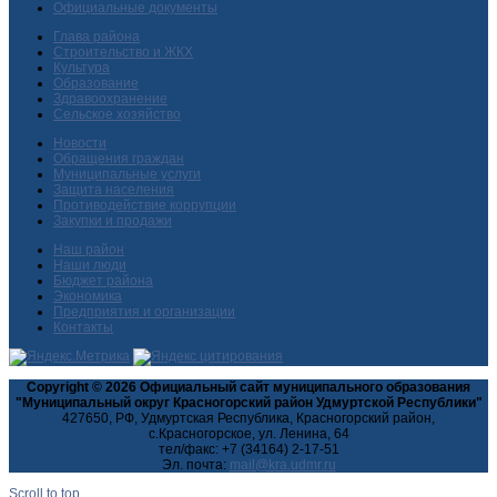
Официальные документы
Глава района
Строительство и ЖКХ
Культура
Образование
Здравоохранение
Сельское хозяйство
Новости
Обращения граждан
Муниципальные услуги
Защита населения
Противодействие коррупции
Закупки и продажи
Наш район
Наши люди
Бюджет района
Экономика
Предприятия и организации
Контакты
Copyright © 2026 Официальный сайт муниципального образования
"Муниципальный округ Красногорский район Удмуртской Республики"
427650, РФ, Удмуртская Республика, Красногорский район,
с.Красногорское, ул. Ленина, 64
тел/факс: +7 (34164) 2-17-51
Эл. почта:
Scroll to top