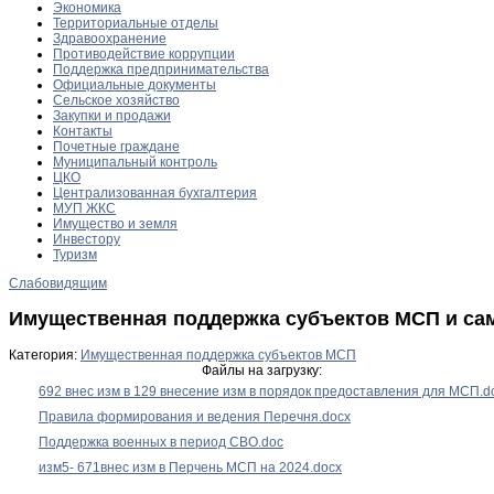
Экономика
Территориальные отделы
Здравоохранение
Противодействие коррупции
Поддержка предпринимательства
Официальные документы
Сельское хозяйство
Закупки и продажи
Контакты
Почетные граждане
Муниципальный контроль
ЦКО
Централизованная бухгалтерия
МУП ЖКС
Имущество и земля
Инвестору
Туризм
Слабовидящим
Имущественная поддержка субъектов МСП и са
Категория:
Имущественная поддержка субъектов МСП
Файлы на загрузку:
692 внес изм в 129 внесение изм в порядок предоставления для МСП.d
Правила формирования и ведения Перечня.docx
Поддержка военных в период СВО.doc
изм5- 671внес изм в Перчень МСП на 2024.docx