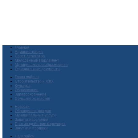
Главная
Администрация
Совет депутатов
Молодежный Парламент
Муниципальные образования
Официальные документы
Глава района
Строительство и ЖКХ
Культура
Образование
Здравоохранение
Сельское хозяйство
Новости
Обращения граждан
Муниципальные услуги
Защита населения
Противодействие коррупции
Закупки и продажи
Наш район