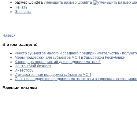
размер шрифта
уменьшить размер шрифта
Печать
Эл. почта
Наверх
В этом разделе:
Реестр субъектов малого и среднего предпринимательства - получа
Меры поддержки для субъектов МСП в Удмуртской Республике
Календарь мероприятий для предпринимателей
Центр «Мой бизнес»
Инвестору
Имущественная поддержка субъектов МСП
Совет по поддержке предпринимательства и вопросам инвестицион
Важные ссылки