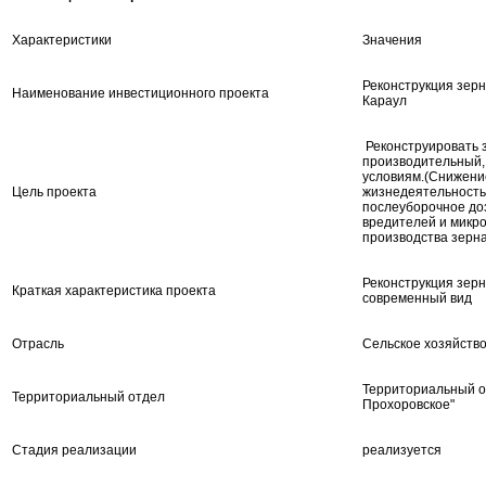
Характеристики
Значения
Реконструкция зерн
Наименование инвестиционного проекта
Караул
Реконструировать 
производительный,
условиям.(Снижени
Цель проекта
жизнедеятельность
послеуборочное до
вредителей и микр
производства зерна
Реконструкция зерн
Краткая характеристика проекта
современный вид
Отрасль
Сельское хозяйств
Территориальный о
Территориальный отдел
Прохоровское"
Стадия реализации
реализуется