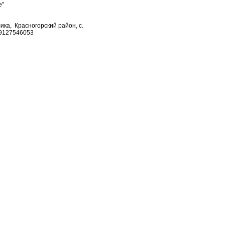
е"
ика, Красногорский район, с.
89127546053