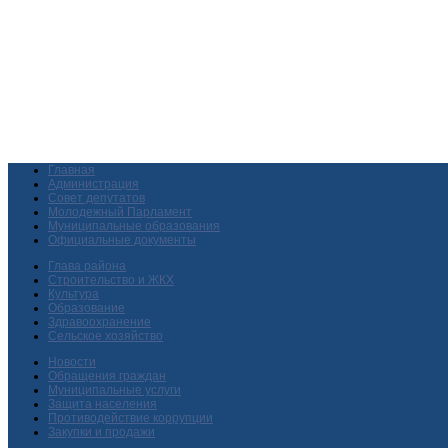
Главная
Администрация
Совет депутатов
Молодежный Парламент
Муниципальные образования
Официальные документы
Глава района
Строительство и ЖКХ
Культура
Образование
Здравоохранение
Сельское хозяйство
Новости
Обращения граждан
Муниципальные услуги
Защита населения
Противодействие коррупции
Закупки и продажи