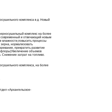
осушильного комплекса в д. Новый
зерносушильный комплекс на более
 современный и отвечающий новым
е влажности,повысить процессы
 зерна, нормализовать
зревание, прекратить развитие
офлоры)Увеличение объемов
. Снижение затрат на топливо.
осушильного комплекса, на более
о
тдел «Архангельское-