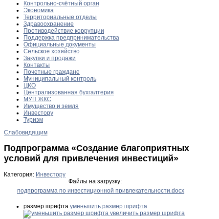
Контрольно-счётный орган
Экономика
Территориальные отделы
Здравоохранение
Противодействие коррупции
Поддержка предпринимательства
Официальные документы
Сельское хозяйство
Закупки и продажи
Контакты
Почетные граждане
Муниципальный контроль
ЦКО
Централизованная бухгалтерия
МУП ЖКС
Имущество и земля
Инвестору
Туризм
Слабовидящим
Подпрограмма «Создание благоприятных
условий для привлечения инвестиций»
Категория:
Инвестору
Файлы на загрузку:
подпрограмма по инвестиционной привлекательности.docx
размер шрифта
уменьшить размер шрифта
увеличить размер шрифта