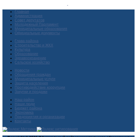
Главная
Администрация
Совет депутатов
Молодежный Парламент
Муниципальные образования
Официальные документы
Глава района
Строительство и ЖКХ
Культура
Образование
Здравоохранение
Сельское хозяйство
Новости
Обращения граждан
Муниципальные услуги
Защита населения
Противодействие коррупции
Закупки и продажи
Наш район
Наши люди
Бюджет района
Экономика
Предприятия и организации
Контакты