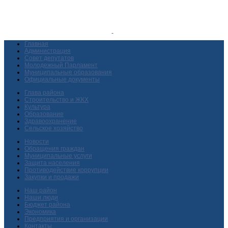
Главная
Администрация
Совет депутатов
Молодежный Парламент
Муниципальные образования
Официальные документы
Глава района
Строительство и ЖКХ
Культура
Образование
Здравоохранение
Сельское хозяйство
Новости
Обращения граждан
Муниципальные услуги
Защита населения
Противодействие коррупции
Закупки и продажи
Наш район
Наши люди
Бюджет района
Экономика
Предприятия и организации
Контакты