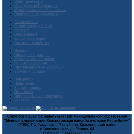
Совет депутатов
Молодежный Парламент
Муниципальные образования
Официальные документы
Глава района
Строительство и ЖКХ
Культура
Образование
Здравоохранение
Сельское хозяйство
Новости
Обращения граждан
Муниципальные услуги
Защита населения
Противодействие коррупции
Закупки и продажи
Наш район
Наши люди
Бюджет района
Экономика
Предприятия и организации
Контакты
Copyright © 2026 Официальный сайт муниципального образования
"Муниципальный округ Красногорский район Удмуртской Республики"
427650, РФ, Удмуртская Республика, Красногорский район,
с.Красногорское, ул. Ленина, 64
тел/факс: +7 (34164) 2-17-51