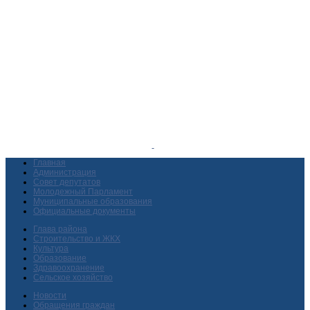
Главная
Администрация
Совет депутатов
Молодежный Парламент
Муниципальные образования
Официальные документы
Глава района
Строительство и ЖКХ
Культура
Образование
Здравоохранение
Сельское хозяйство
Новости
Обращения граждан