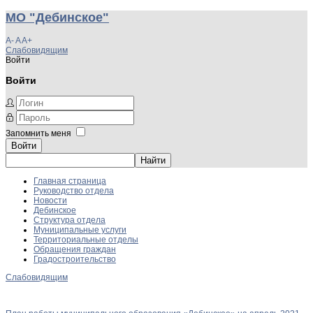
МО "Дебинское"
A-
A
A+
Слабовидящим
Войти
Войти
Запомнить меня
Войти
Главная страница
Руководство отдела
Новости
Дебинское
Структура отдела
Муниципальные услуги
Территориальные отделы
Обращения граждан
Градостроительство
Слабовидящим