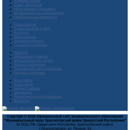
Администрация
Совет депутатов
Молодежный Парламент
Муниципальные образования
Официальные документы
Глава района
Строительство и ЖКХ
Культура
Образование
Здравоохранение
Сельское хозяйство
Новости
Обращения граждан
Муниципальные услуги
Защита населения
Противодействие коррупции
Закупки и продажи
Наш район
Наши люди
Бюджет района
Экономика
Предприятия и организации
Контакты
Copyright © 2026 Официальный сайт муниципального образования
"Муниципальный округ Красногорский район Удмуртской Республики"
427650, РФ, Удмуртская Республика, Красногорский район,
с.Красногорское, ул. Ленина, 64