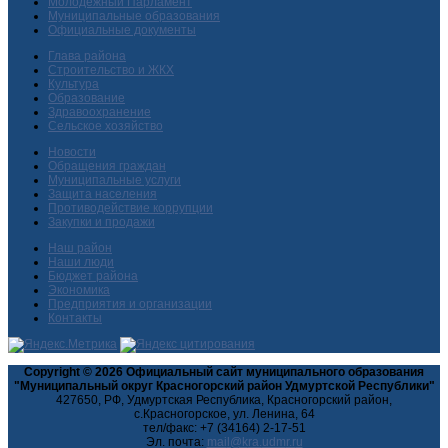
Молодежный Парламент
Муниципальные образования
Официальные документы
Глава района
Строительство и ЖКХ
Культура
Образование
Здравоохранение
Сельское хозяйство
Новости
Обращения граждан
Муниципальные услуги
Защита населения
Противодействие коррупции
Закупки и продажи
Наш район
Наши люди
Бюджет района
Экономика
Предприятия и организации
Контакты
Copyright © 2026 Официальный сайт муниципального образования
"Муниципальный округ Красногорский район Удмуртской Республики"
427650, РФ, Удмуртская Республика, Красногорский район,
с.Красногорское, ул. Ленина, 64
тел/факс: +7 (34164) 2-17-51
Эл. почта: