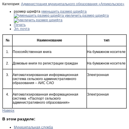
Категория:
Администрация муниципального образования «Агрикольское»
размер шрифта
уменьшить размер шрифта
увеличить размер шрифта
Печать
Эл. почта
№
Наименование
тип
1.
Похозяйственная книга
На бумажном носителе
2.
Домовые книги по регистрации граждан
На бумажном носителе
3.
Автоматизированная информационная
Электронная
система сельского административного
образования – АИС САО
4.
Автоматизированная информационная
Электронная
система «Паспорт сельского
административного образования»
Наверх
В этом разделе:
Муниципальная служба