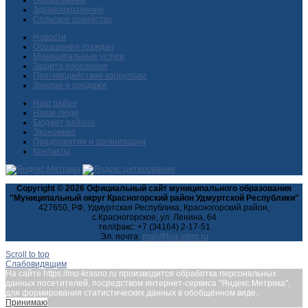
Здравоохранение
Сельское хозяйство
Новости
Обращения граждан
Муниципальные услуги
Защита населения
Противодействие коррупции
Закупки и продажи
Наш район
Наши люди
Бюджет района
Экономика
Предприятия и организации
Контакты
Copyright © 2026 Официальный сайт муниципального образования
"Муниципальный округ Красногорский район Удмуртской Республики"
427650, РФ, Удмуртская Республика, Красногорский район,
с.Красногорское, ул. Ленина, 64
тел/факс: +7 (34164) 2-17-51
Эл. почта:
Scroll to top
Слабовидящим
На сайте https://mo-krasno.ru производится обработка персональных
данных посетителей, посредством интернет-сервиса "Яндекс.Метрика",
для формирования статистических данных в обобщённом виде.
Принимаю