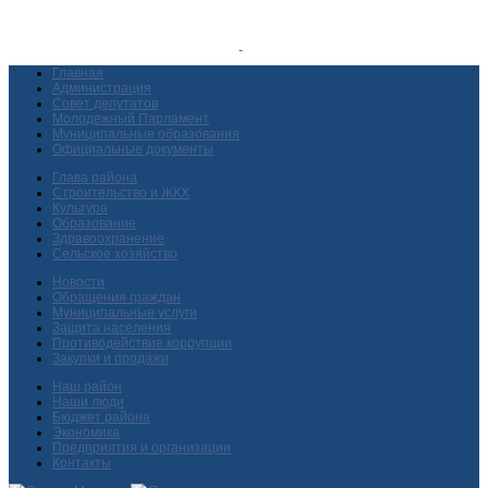
Главная
Администрация
Совет депутатов
Молодежный Парламент
Муниципальные образования
Официальные документы
Глава района
Строительство и ЖКХ
Культура
Образование
Здравоохранение
Сельское хозяйство
Новости
Обращения граждан
Муниципальные услуги
Защита населения
Противодействие коррупции
Закупки и продажи
Наш район
Наши люди
Бюджет района
Экономика
Предприятия и организации
Контакты