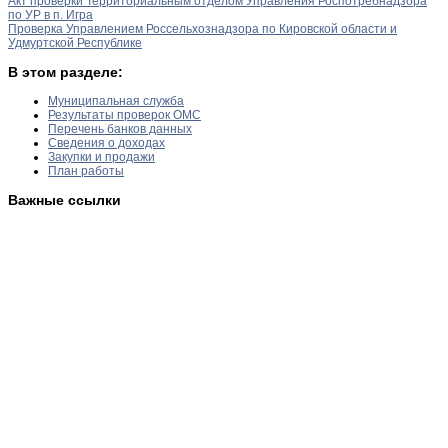
Акт проверки Территориальным отделом Управления Роспотребнадзора
по УР в п. Игра
Проверка Управлением Россельхознадзора по Кировской области и
Удмуртской Республике
В этом разделе:
Муниципальная служба
Результаты проверок ОМС
Перечень банков данных
Сведения о доходах
Закупки и продажи
План работы
Важные ссылки