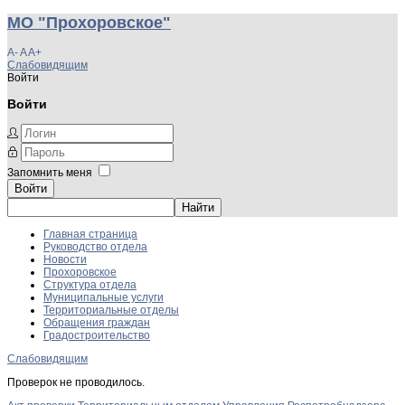
МО "Прохоровское"
A-
A
A+
Слабовидящим
Войти
Войти
Запомнить меня
Войти
Главная страница
Руководство отдела
Новости
Прохоровское
Структура отдела
Муниципальные услуги
Территориальные отделы
Обращения граждан
Градостроительство
Слабовидящим
Проверок не проводилось.