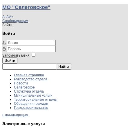
МО "Селеговское"
A-
A
A+
Слабовидящим
Войти
Войти
Запомнить меня
Войти
Главная страница
Руководство отдела
Новости
Селеговское
Структура отдела
Муниципальные услуги
Территориальные отделы
Обращения граждан
Градостроительство
Слабовидящим
Электронные услуги