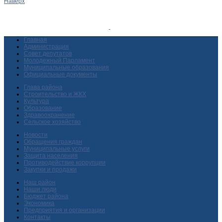
Наверх
Главная
Администрация
Совет депутатов
Молодежный Парламент
Муниципальные образования
Официальные документы
Глава района
Строительство и ЖКХ
Культура
Образование
Здравоохранение
Сельское хозяйство
Новости
Обращения граждан
Муниципальные услуги
Защита населения
Противодействие коррупции
Закупки и продажи
Наш район
Наши люди
Бюджет района
Экономика
Предприятия и организации
Контакты