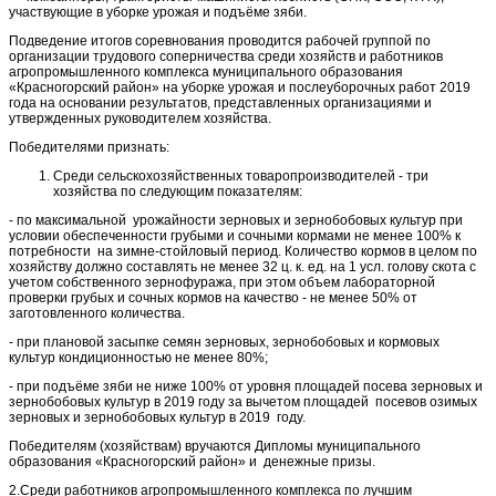
участвующие в уборке урожая и подъёме зяби.
Подведение итогов соревнования проводится рабочей группой по
организации трудового соперничества среди хозяйств и работников
агропромышленного комплекса муниципального образования
«Красногорский район» на уборке урожая и послеуборочных работ 2019
года на основании результатов, представленных организациями и
утвержденных руководителем хозяйства.
Победителями признать:
Среди сельскохозяйственных товаропроизводителей - три
хозяйства по следующим показателям:
- по максимальной урожайности зерновых и зернобобовых культур при
условии обеспеченности грубыми и сочными кормами не менее 100% к
потребности на зимне-стойловый период. Количество кормов в целом по
хозяйству должно составлять не менее 32 ц. к. ед. на 1 усл. голову скота с
учетом собственного зернофуража, при этом объем лабораторной
проверки грубых и сочных кормов на качество - не менее 50% от
заготовленного количества.
- при плановой засыпке семян зерновых, зернобобовых и кормовых
культур кондиционностью не менее 80%;
- при подъёме зяби не ниже 100% от уровня площадей посева зерновых и
зернобобовых культур в 2019 году за вычетом площадей посевов озимых
зерновых и зернобобовых культур в 2019 году.
Победителям (хозяйствам) вручаются Дипломы муниципального
образования «Красногорский район» и денежные призы.
2.Среди работников агропромышленного комплекса по лучшим