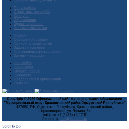
Официальные документы
Глава района
Строительство и ЖКХ
Культура
Образование
Здравоохранение
Сельское хозяйство
Новости
Обращения граждан
Муниципальные услуги
Защита населения
Противодействие коррупции
Закупки и продажи
Наш район
Наши люди
Бюджет района
Экономика
Предприятия и организации
Контакты
Copyright © 2026 Официальный сайт муниципального образования
"Муниципальный округ Красногорский район Удмуртской Республики"
427650, РФ, Удмуртская Республика, Красногорский район,
с.Красногорское, ул. Ленина, 64
тел/факс: +7 (34164) 2-17-51
Эл. почта:
Scroll to top