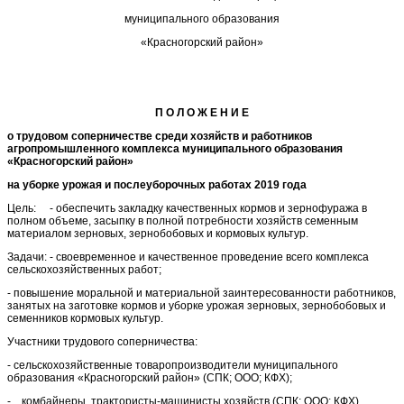
муниципального образования
«Красногорский район»
П О Л О Ж Е Н И Е
о трудовом соперничестве среди хозяйств и работников
агропромышленного комплекса муниципального образования
«Красногорский район»
на уборке урожая и послеуборочных работах 2019 года
Цель: - обеспечить закладку качественных кормов и зернофуража в
полном объеме, засыпку в полной потребности хозяйств семенным
материалом зерновых, зернобобовых и кормовых культур.
Задачи: - своевременное и качественное проведение всего комплекса
сельскохозяйственных работ;
- повышение моральной и материальной заинтересованности работников,
занятых на заготовке кормов и уборке урожая зерновых, зернобобовых и
семенников кормовых культур.
Участники трудового соперничества:
- сельскохозяйственные товаропроизводители муниципального
образования «Красногорский район» (СПК; ООО; КФХ);
- комбайнеры, трактористы-машинисты хозяйств (СПК; ООО; КФХ),