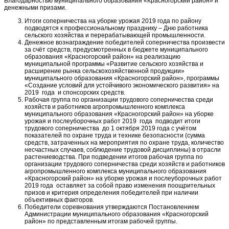
Благодарностью муниципального образования «Красногорский район» и
денежными призами.
Итоги соперничества на уборке урожая 2019 года по району
подводятся к профессиональному празднику – Дню работника
сельского хозяйства и перерабатывающей промышленности.
Денежное вознаграждение победителей соперничества произвести
за счёт средств, предусмотренных в бюджете муниципального
образования «Красногорский район» на реализацию
муниципальной программы «Развитие сельского хозяйства и
расширение рынка сельскохозяйственной продукции»
муниципального образования «Красногорский район», программы
«Создание условий для устойчивого экономического развития» на
2019 года и спонсорских средств.
Рабочая группа по организации трудового соперничества среди
хозяйств и работников агропромышленного комплекса
муниципального образования «Красногорский район» на уборке
урожая и послеуборочных работ 2019 года подводит итоги
трудового соперничества до 1 октября 2019 года с учётом
показателей по охране труда и технике безопасности (сумма
средств, затраченных на мероприятия по охране труда, количество
несчастных случаев, соблюдение трудовой дисциплины) в отрасли
растениеводства. При подведении итогов рабочая группа по
организации трудового соперничества среди хозяйств и работников
агропромышленного комплекса муниципального образования
«Красногорский район» на уборке урожая и послеуборочных работ
2019 года оставляет за собой право изменения поощрительных
призов и критерия определения победителей при наличии
объективных факторов.
Победители соревнования утверждаются Постановлением
Администрации муниципального образования «Красногорский
район» по представленным итогам рабочей группы.