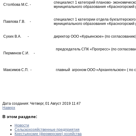
специалист 1 категорий планово- экономическ
Столбова М.С. -
муниципального образования «Красногорский
специалист 1 категории отдела бухгалтерског
Павлова Г.В. -
муниципального образования «Красногорский 
Сухих В.А. -
директор ООО «Курьинское» (по согласованию)
председатель СПК «Прогресс» (по согласова
Перминов С.И. -
Максимов С.П. -
главный агроном ООО «Архангельское» ( по с
Дата создания: Четверг, 01 Август 2019 11:47
Наверх
В этом разделе:
Новости
Сельскохозяйственные предприятия
Крестьянские (фермерские) хозяйства