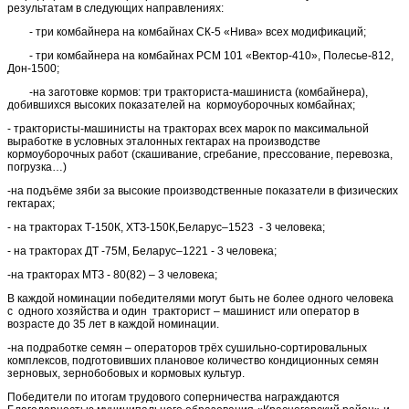
результатам в следующих направлениях:
- три комбайнера на комбайнах СК-5 «Нива» всех модификаций;
- три комбайнера на комбайнах РСМ 101 «Вектор-410», Полесье-812,
Дон-1500;
-на заготовке кормов: три тракториста-машиниста (комбайнера),
добившихся высоких показателей на кормоуборочных комбайнах;
- трактористы-машинисты на тракторах всех марок по максимальной
выработке в условных эталонных гектарах на производстве
кормоуборочных работ (скашивание, сгребание, прессование, перевозка,
погрузка…)
-на подъёме зяби за высокие производственные показатели в физических
гектарах;
- на тракторах Т-150К, ХТЗ-150К,Беларус–1523 - 3 человека;
- на тракторах ДТ -75М, Беларус–1221 - 3 человека;
-на тракторах МТЗ - 80(82) – 3 человека;
В каждой номинации победителями могут быть не более одного человека
с одного хозяйства и один тракторист – машинист или оператор в
возрасте до 35 лет в каждой номинации.
-на подработке семян – операторов трёх сушильно-сортировальных
комплексов, подготовивших плановое количество кондиционных семян
зерновых, зернобобовых и кормовых культур.
Победители по итогам трудового соперничества награждаются