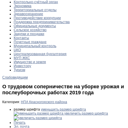
Контрольно-счётный орган
Экономика
Территориальные отделы
Здравоохранение
Противодействие коррупции
Поддержка предпринимательства
Официальные документы
Сельское хозяйство
Закупки и продажи
Контакты
Почетные граждане
Муниципальный контроль
ЦКО
Централизованная бухгалтерия
МУП ЖКС
Имущество и земля
Инвестору
Туризм
Слабовидящим
О трудовом соперничестве на уборке урожая и
послеуборочных работах 2019 года
Категория:
НПА Красногорского района
размер шрифта
уменьшить размер шрифта
увеличить размер шрифта
Печать
Эл. почта