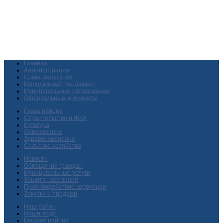
Главная
Администрация
Совет депутатов
Молодежный Парламент
Муниципальные образования
Официальные документы
Глава района
Строительство и ЖКХ
Культура
Образование
Здравоохранение
Сельское хозяйство
Новости
Обращения граждан
Муниципальные услуги
Защита населения
Противодействие коррупции
Закупки и продажи
Наш район
Наши люди
Бюджет района