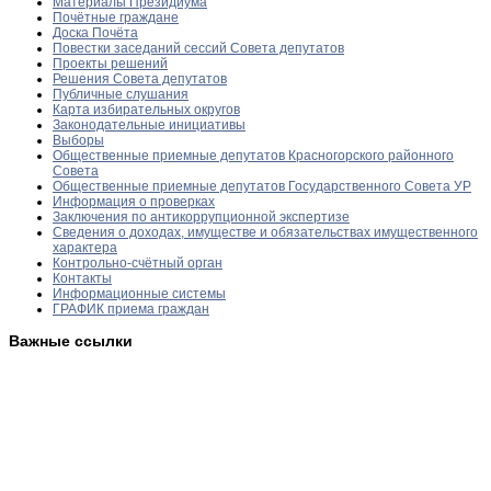
Материалы Президиума
Почётные граждане
Доска Почёта
Повестки заседаний сессий Совета депутатов
Проекты решений
Решения Совета депутатов
Публичные слушания
Карта избирательных округов
Законодательные инициативы
Выборы
Общественные приемные депутатов Красногорского районного
Совета
Общественные приемные депутатов Государственного Совета УР
Информация о проверках
Заключения по антикоррупционной экспертизе
Сведения о доходах, имуществе и обязательствах имущественного
характера
Контрольно-счётный орган
Контакты
Информационные системы
ГРАФИК приема граждан
Важные ссылки