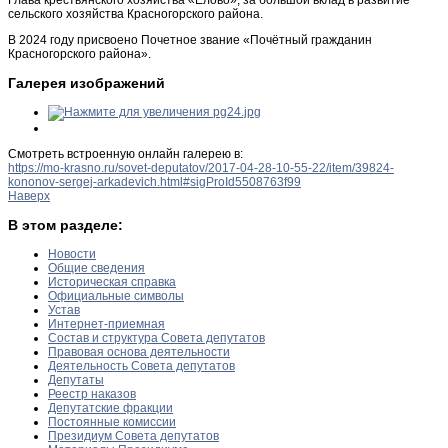
сельского хозяйства Красногорского района.
В 2024 году присвоено Почетное звание «Почётный гражданин
Красногорского района».
Галерея изображений
Смотреть встроенную онлайн галерею в:
https://mo-krasno.ru/sovet-deputatov/2017-04-28-10-55-22/item/39824-
kononov-sergej-arkadevich.html#sigProId5508763f99
Наверх
В этом разделе:
Новости
Общие сведения
Историческая справка
Официальные символы
Устав
Интернет-приемная
Состав и структура Совета депутатов
Правовая основа деятельности
Деятельность Совета депутатов
Депутаты
Реестр наказов
Депутатские фракции
Постоянные комиссии
Президиум Совета депутатов