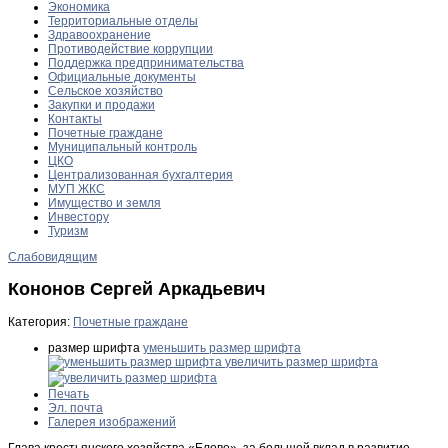
Экономика
Территориальные отделы
Здравоохранение
Противодействие коррупции
Поддержка предпринимательства
Официальные документы
Сельское хозяйство
Закупки и продажи
Контакты
Почетные граждане
Муниципальный контроль
ЦКО
Централизованная бухгалтерия
МУП ЖКС
Имущество и земля
Инвестору
Туризм
Слабовидящим
Кононов Сергей Аркадьевич
Категория:
Почетные граждане
размер шрифта
уменьшить размер шрифта
увеличить размер шрифта
Печать
Эл. почта
Галерея изображений
Глава крестьянского хозяйства «Елово», за большой вклад в развитие