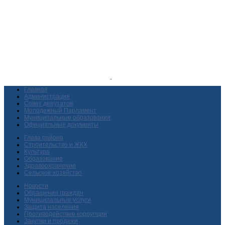
Главная
Администрация
Совет депутатов
Молодежный Парламент
Муниципальные образования
Официальные документы
Глава района
Строительство и ЖКХ
Культура
Образование
Здравоохранение
Сельское хозяйство
Новости
Обращения граждан
Муниципальные услуги
Защита населения
Противодействие коррупции
Закупки и продажи