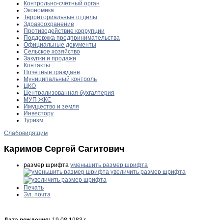
Контрольно-счётный орган
Экономика
Территориальные отделы
Здравоохранение
Противодействие коррупции
Поддержка предпринимательства
Официальные документы
Сельское хозяйство
Закупки и продажи
Контакты
Почетные граждане
Муниципальный контроль
ЦКО
Централизованная бухгалтерия
МУП ЖКС
Имущество и земля
Инвестору
Туризм
Слабовидящим
Каримов Сергей Сагитович
размер шрифта
уменьшить размер шрифта
увеличить размер шрифта
Печать
Эл. почта
Дата рождения:
19.08.1983 г.