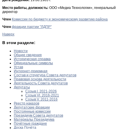
Место работы, должность:
ООО «Медиа Технологии», генеральный
директор
Член
Комиссии по бюджету и экономическому развитию района
Член
фракции партии "ЛДПР"
Наверх
В этом разделе:
Новости
Общие сведения
Историческая справка
Официальные символы
Устав
Интернет-приемная
Состав и структура Совета депутатов
Правовая основа деятельности
Деятельность Совета депутатов
Депутаты
Созыв I. 2021-2026
Созыв VI. 2016-2021
Созыв V. 2011-2016
Реестр наказов
Депутатские фракции
Постоянные комиссии
Президиум Совета депутатов
Материалы Президиума
Почётные граждане
Доска Почёта