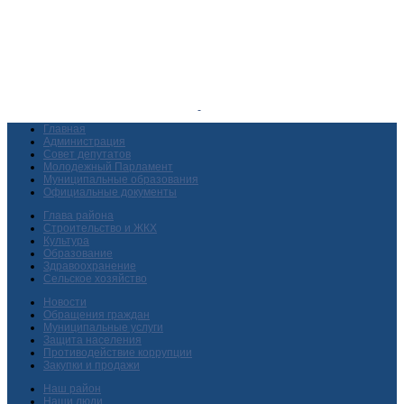
Главная
Администрация
Совет депутатов
Молодежный Парламент
Муниципальные образования
Официальные документы
Глава района
Строительство и ЖКХ
Культура
Образование
Здравоохранение
Сельское хозяйство
Новости
Обращения граждан
Муниципальные услуги
Защита населения
Противодействие коррупции
Закупки и продажи
Наш район
Наши люди