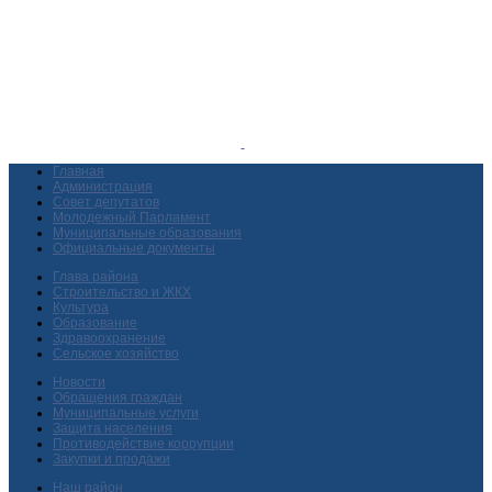
Главная
Администрация
Совет депутатов
Молодежный Парламент
Муниципальные образования
Официальные документы
Глава района
Строительство и ЖКХ
Культура
Образование
Здравоохранение
Сельское хозяйство
Новости
Обращения граждан
Муниципальные услуги
Защита населения
Противодействие коррупции
Закупки и продажи
Наш район