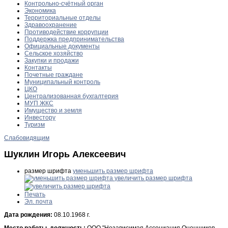
Контрольно-счётный орган
Экономика
Территориальные отделы
Здравоохранение
Противодействие коррупции
Поддержка предпринимательства
Официальные документы
Сельское хозяйство
Закупки и продажи
Контакты
Почетные граждане
Муниципальный контроль
ЦКО
Централизованная бухгалтерия
МУП ЖКС
Имущество и земля
Инвестору
Туризм
Слабовидящим
Шуклин Игорь Алексеевич
размер шрифта
уменьшить размер шрифта
увеличить размер шрифта
Печать
Эл. почта
Дата рождения:
08.10.1968 г.
Место работы, должность:
ООО "Независимая Ассоциация Оценщиков