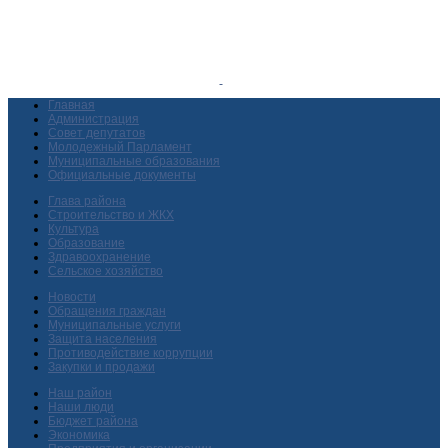
Главная
Администрация
Совет депутатов
Молодежный Парламент
Муниципальные образования
Официальные документы
Глава района
Строительство и ЖКХ
Культура
Образование
Здравоохранение
Сельское хозяйство
Новости
Обращения граждан
Муниципальные услуги
Защита населения
Противодействие коррупции
Закупки и продажи
Наш район
Наши люди
Бюджет района
Экономика