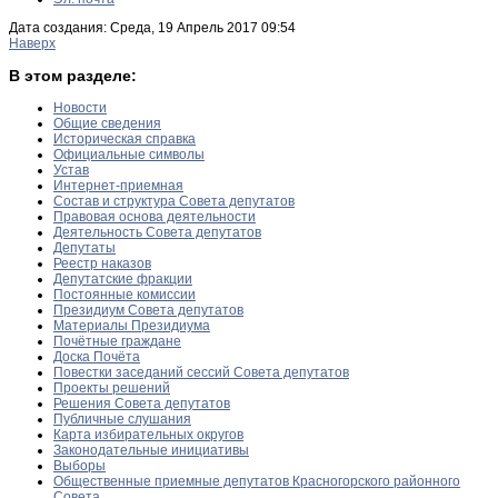
Дата создания: Среда, 19 Апрель 2017 09:54
Наверх
В этом разделе:
Новости
Общие сведения
Историческая справка
Официальные символы
Устав
Интернет-приемная
Состав и структура Совета депутатов
Правовая основа деятельности
Деятельность Совета депутатов
Депутаты
Реестр наказов
Депутатские фракции
Постоянные комиссии
Президиум Совета депутатов
Материалы Президиума
Почётные граждане
Доска Почёта
Повестки заседаний сессий Совета депутатов
Проекты решений
Решения Совета депутатов
Публичные слушания
Карта избирательных округов
Законодательные инициативы
Выборы
Общественные приемные депутатов Красногорского районного
Совета