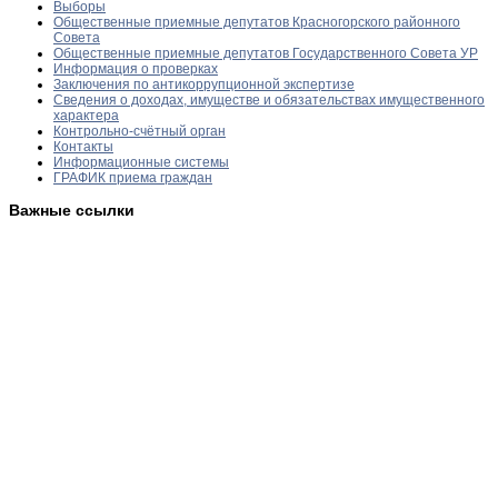
Выборы
Общественные приемные депутатов Красногорского районного
Совета
Общественные приемные депутатов Государственного Совета УР
Информация о проверках
Заключения по антикоррупционной экспертизе
Сведения о доходах, имуществе и обязательствах имущественного
характера
Контрольно-счётный орган
Контакты
Информационные системы
ГРАФИК приема граждан
Важные ссылки