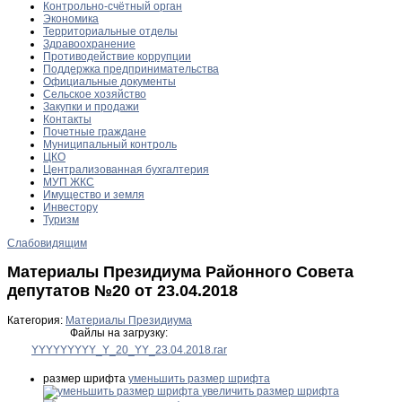
Контрольно-счётный орган
Экономика
Территориальные отделы
Здравоохранение
Противодействие коррупции
Поддержка предпринимательства
Официальные документы
Сельское хозяйство
Закупки и продажи
Контакты
Почетные граждане
Муниципальный контроль
ЦКО
Централизованная бухгалтерия
МУП ЖКС
Имущество и земля
Инвестору
Туризм
Слабовидящим
Материалы Президиума Районного Совета
депутатов №20 от 23.04.2018
Категория:
Материалы Президиума
Файлы на загрузку:
YYYYYYYYY_Y_20_YY_23.04.2018.rar
размер шрифта
уменьшить размер шрифта
увеличить размер шрифта