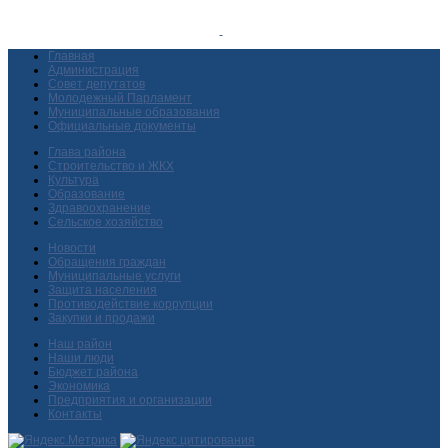
Главная
Администрация
Совет депутатов
Молодежный Парламент
Муниципальные образования
Официальные документы
Глава района
Строительство и ЖКХ
Культура
Образование
Здравоохранение
Сельское хозяйство
Новости
Обращения граждан
Муниципальные услуги
Защита населения
Противодействие коррупции
Закупки и продажи
Наш район
Наши люди
Бюджет района
Экономика
Предприятия и организации
Контакты