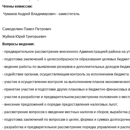
Члены комиссии:
Чумаков Андрей Владимирович - заместитель
Самоделкин Павел Петрович
Жуйков Юрий Григорьевич
Вопросы ведения:
- предварительное рассмотрение внесенного Администрацией района на утв
- подготовка заключений о целесообразности образования целевых бюджетн
- ведение работы по выявлению резервов и дополнительных доходов бюдж
- содействие органам, осуществляющим контроль за исполнением бюджета 
- участие в осуществлении контроля за выполнением планов экономическог
- принятие участия в подготовке других плановых и бюджетно-финансовых 
- участие в разработке и предварительном рассмотрении положения о мест
- внесение предложений о порядке предоставления налоговых льгот;
- рассмотрение вопросов о введении местных налогов и сборов; выработка
- подготовка заключений по вопросам о целях, формах и суммах долгосрочны
- разработка и предварительное рассмотрение порядка управления и рас