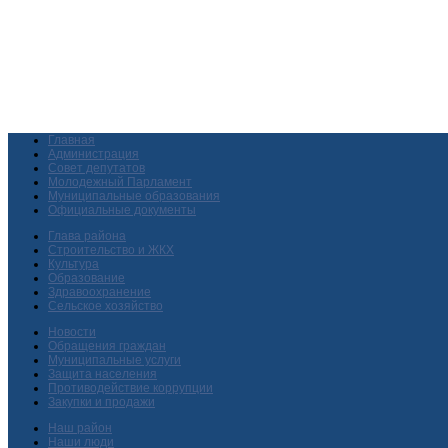
Главная
Администрация
Совет депутатов
Молодежный Парламент
Муниципальные образования
Официальные документы
Глава района
Строительство и ЖКХ
Культура
Образование
Здравоохранение
Сельское хозяйство
Новости
Обращения граждан
Муниципальные услуги
Защита населения
Противодействие коррупции
Закупки и продажи
Наш район
Наши люди