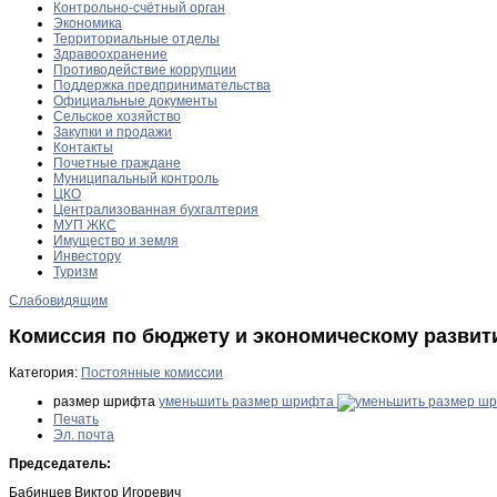
Контрольно-счётный орган
Экономика
Территориальные отделы
Здравоохранение
Противодействие коррупции
Поддержка предпринимательства
Официальные документы
Сельское хозяйство
Закупки и продажи
Контакты
Почетные граждане
Муниципальный контроль
ЦКО
Централизованная бухгалтерия
МУП ЖКС
Имущество и земля
Инвестору
Туризм
Слабовидящим
Комиссия по бюджету и экономическому развит
Категория:
Постоянные комиссии
размер шрифта
уменьшить размер шрифта
Печать
Эл. почта
Председатель:
Бабинцев Виктор Игоревич