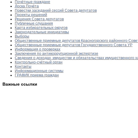
Почётные граждане
Доска Почёта
Повестки заседаний сессий Совета депутатов
Проекты решений
Решения Совета депутатов
Публичные слушания
Карта избирательных округов
Законодательные инициативы
Выборы
Общественные приемные депутатов Красногорского районного Сове
Общественные приемные депутатов Государственного Совета УР
Информация о проверках
Заключения по антикоррупционной экспертизе
Сведения о доходах, имуществе и обязательствах имущественного х
Контрольно-счётный орган
Контакты
Информационные системы
ГРАФИК приема граждан
Важные ссылки