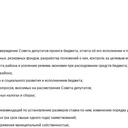
ерждение Совета депутатов проекта бюджета, отчета об его исполнении и п
ых, резервных фондов, разработка положений о них, контроль за целевым и
ета района и усилению режима экономии при расходовании средств бюджета;
района;
о и социального развития и исполнением бюджета;
вопросов, вносимых на рассмотрение Совета депутатов;
ных налогах и сборах;
 рекомендаций по установлению размеров ставок по ним, изменению порядка 
х (на срок свыше одного года) заимствований;
поряжения муниципальной собственностью;