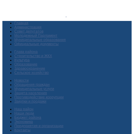
Главная
Администрация
Совет депутатов
Молодежный Парламент
Муниципальные образования
Официальные документы
Глава района
Строительство и ЖКХ
Культура
Образование
Здравоохранение
Сельское хозяйство
Новости
Обращения граждан
Муниципальные услуги
Защита населения
Противодействие коррупции
Закупки и продажи
Наш район
Наши люди
Бюджет района
Экономика
Предприятия и организации
Контакты