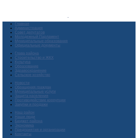
Главная
Администрация
Совет депутатов
Молодежный Парламент
Муниципальные образования
Официальные документы
Глава района
Строительство и ЖКХ
Культура
Образование
Здравоохранение
Сельское хозяйство
Новости
Обращения граждан
Муниципальные услуги
Защита населения
Противодействие коррупции
Закупки и продажи
Наш район
Наши люди
Бюджет района
Экономика
Предприятия и организации
Контакты