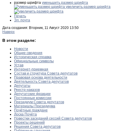
размер шрифта
уменьшить размер шрифта
увеличить размер шрифта
Печать
Эл. почта
Дата создания: Вторник, 11 Август 2020 13:50
Наверх
В этом разделе:
Новости
Общие сведения
Историческая справка
Официальные символы
Устав
Интернет-приемная
Состав и структура Совета депутатов
Правовая основа деятельности
Деятельность Совета депутатов
Депутаты
Реестр наказов
Депутатские фракции
Постоянные комиссии
Президиум Совета депутатов
Материалы Президиума
Почётные граждане
Доска Почёта
Повестки заседаний сессий Совета депутатов
Проекты решений
Решения Совета депутатов
Публичные слушания