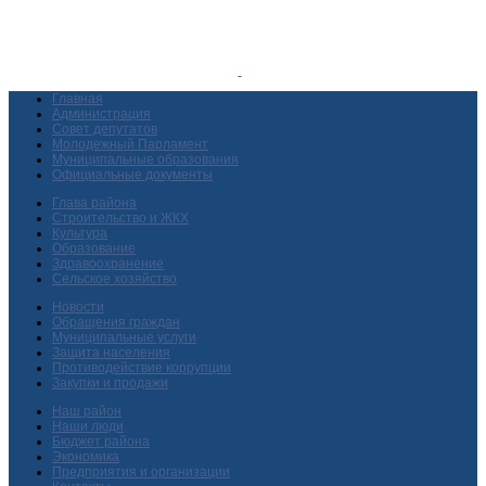
Главная
Администрация
Совет депутатов
Молодежный Парламент
Муниципальные образования
Официальные документы
Глава района
Строительство и ЖКХ
Культура
Образование
Здравоохранение
Сельское хозяйство
Новости
Обращения граждан
Муниципальные услуги
Защита населения
Противодействие коррупции
Закупки и продажи
Наш район
Наши люди
Бюджет района
Экономика
Предприятия и организации