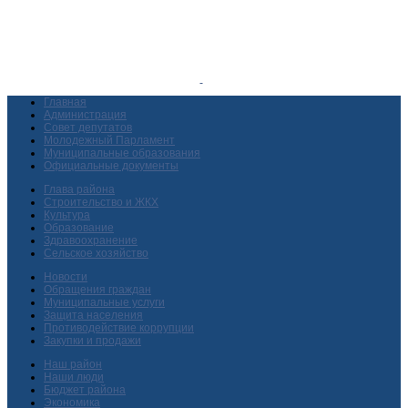
Главная
Администрация
Совет депутатов
Молодежный Парламент
Муниципальные образования
Официальные документы
Глава района
Строительство и ЖКХ
Культура
Образование
Здравоохранение
Сельское хозяйство
Новости
Обращения граждан
Муниципальные услуги
Защита населения
Противодействие коррупции
Закупки и продажи
Наш район
Наши люди
Бюджет района
Экономика