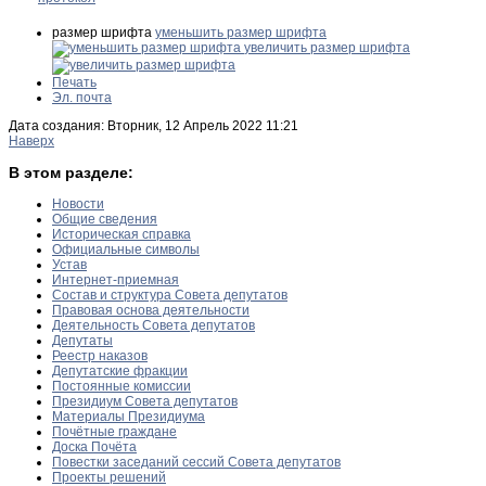
размер шрифта
уменьшить размер шрифта
увеличить размер шрифта
Печать
Эл. почта
Дата создания: Вторник, 12 Апрель 2022 11:21
Наверх
В этом разделе:
Новости
Общие сведения
Историческая справка
Официальные символы
Устав
Интернет-приемная
Состав и структура Совета депутатов
Правовая основа деятельности
Деятельность Совета депутатов
Депутаты
Реестр наказов
Депутатские фракции
Постоянные комиссии
Президиум Совета депутатов
Материалы Президиума
Почётные граждане
Доска Почёта
Повестки заседаний сессий Совета депутатов
Проекты решений