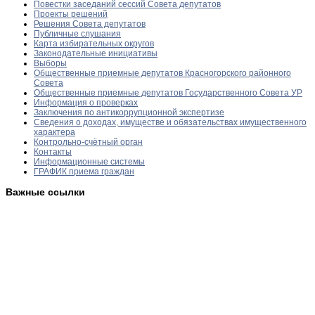
Повестки заседаний сессий Совета депутатов
Проекты решений
Решения Совета депутатов
Публичные слушания
Карта избирательных округов
Законодательные инициативы
Выборы
Общественные приемные депутатов Красногорского районного
Совета
Общественные приемные депутатов Государственного Совета УР
Информация о проверках
Заключения по антикоррупционной экспертизе
Сведения о доходах, имуществе и обязательствах имущественного
характера
Контрольно-счётный орган
Контакты
Информационные системы
ГРАФИК приема граждан
Важные ссылки