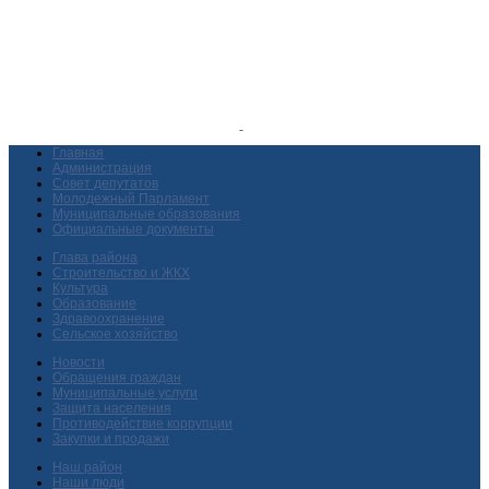
Главная
Администрация
Совет депутатов
Молодежный Парламент
Муниципальные образования
Официальные документы
Глава района
Строительство и ЖКХ
Культура
Образование
Здравоохранение
Сельское хозяйство
Новости
Обращения граждан
Муниципальные услуги
Защита населения
Противодействие коррупции
Закупки и продажи
Наш район
Наши люди