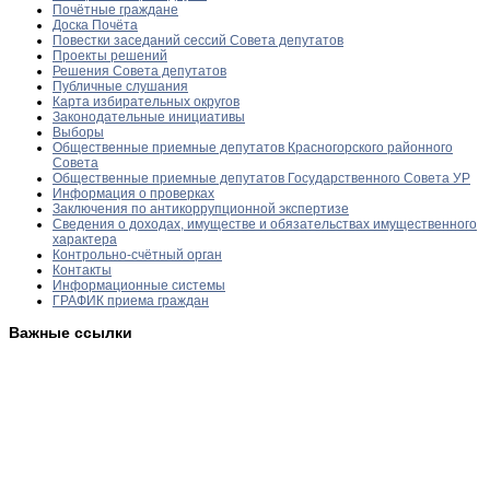
Почётные граждане
Доска Почёта
Повестки заседаний сессий Совета депутатов
Проекты решений
Решения Совета депутатов
Публичные слушания
Карта избирательных округов
Законодательные инициативы
Выборы
Общественные приемные депутатов Красногорского районного
Совета
Общественные приемные депутатов Государственного Совета УР
Информация о проверках
Заключения по антикоррупционной экспертизе
Сведения о доходах, имуществе и обязательствах имущественного
характера
Контрольно-счётный орган
Контакты
Информационные системы
ГРАФИК приема граждан
Важные ссылки