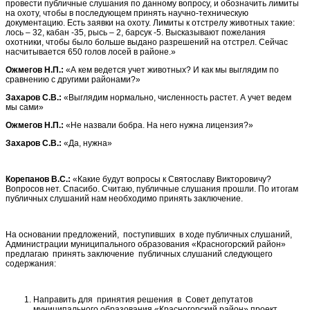
провести публичные слушания по данному вопросу, и обозначить лимиты
на охоту, чтобы в последующем принять научно-техническую
документацию. Есть заявки на охоту. Лимиты к отстрелу животных такие:
лось – 32, кабан -35, рысь – 2, барсук -5. Высказывают пожелания
охотники, чтобы было больше выдано разрешений на отстрел. Сейчас
насчитывается 650 голов лосей в районе.»
Ожмегов Н.П.:
«А кем ведется учет животных? И как мы выглядим по
сравнению с другими районами?»
Захаров С.В.:
«Выглядим нормально, численность растет. А учет ведем
мы сами»
Ожмегов Н.П.:
«Не назвали бобра. На него нужна лицензия?»
Захаров С.В.:
«Да, нужна»
Корепанов В.С.:
«Какие будут вопросы к Святославу Викторовичу?
Вопросов нет. Спасибо. Считаю, публичные слушания прошли. По итогам
публичных слушаний нам необходимо принять заключение.
На основании предложений, поступивших в ходе публичных слушаний,
Администрации муниципального образования «Красногорский район»
предлагаю принять заключение публичных слушаний следующего
содержания:
Направить для принятия решения в Совет депутатов
муниципального образования «Красногорский район» проект