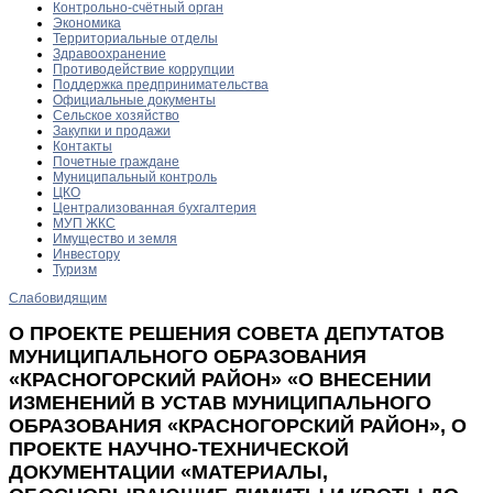
Контрольно-счётный орган
Экономика
Территориальные отделы
Здравоохранение
Противодействие коррупции
Поддержка предпринимательства
Официальные документы
Сельское хозяйство
Закупки и продажи
Контакты
Почетные граждане
Муниципальный контроль
ЦКО
Централизованная бухгалтерия
МУП ЖКС
Имущество и земля
Инвестору
Туризм
Слабовидящим
О ПРОЕКТЕ РЕШЕНИЯ СОВЕТА ДЕПУТАТОВ
МУНИЦИПАЛЬНОГО ОБРАЗОВАНИЯ
«КРАСНОГОРСКИЙ РАЙОН» «О ВНЕСЕНИИ
ИЗМЕНЕНИЙ В УСТАВ МУНИЦИПАЛЬНОГО
ОБРАЗОВАНИЯ «КРАСНОГОРСКИЙ РАЙОН», О
ПРОЕКТЕ НАУЧНО-ТЕХНИЧЕСКОЙ
ДОКУМЕНТАЦИИ «МАТЕРИАЛЫ,