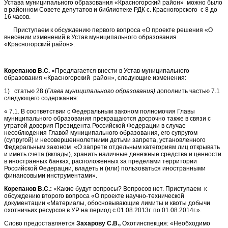
Устава муниципального образования «Красногорский район» можно было
в районном Совете депутатов и библиотеке РДК с. Красногорского с 8 до
16 часов.
Приступаем к обсуждению первого вопроса «О проекте решения «О
внесении изменений в Устав муниципального образования
«Красногорский район».
Корепанов В.С. «
Предлагается внести в Устав муниципального
образования «Красногорский район», следующие изменения:
1) статью 28 (
Глава муниципального образования)
дополнить частью 7.1
следующего содержания:
« 7.1. В соответствии с Федеральным законом полномочия Главы
муниципального образования прекращаются досрочно также в связи с
утратой доверия Президента Российской Федерации в случае
несоблюдения Главой муниципального образования, его супругом
(супругой) и несовершеннолетними детьми запрета, установленного
Федеральным законом «О запрете отдельным категориям лиц открывать
и иметь счета (вклады), хранить наличные денежные средства и ценности
в иностранных банках, расположенных за пределами территории
Российской Федерации, владеть и (или) пользоваться иностранными
финансовыми инструментами».
Корепанов В.С.:
«Какие будут вопросы? Вопросов нет. Приступаем к
обсуждению второго вопроса «О проекте научно-технической
документации «Материалы, обосновывающие лимиты и квоты добычи
охотничьих ресурсов в УР на период с 01.08.2013г. по 01.08.2014г.».
Слово предоставляется
Захарову С.В.,
Охотинспекция: «Необходимо