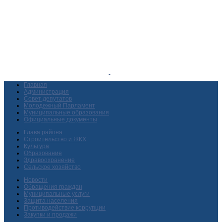
Главная
Администрация
Совет депутатов
Молодежный Парламент
Муниципальные образования
Официальные документы
Глава района
Строительство и ЖКХ
Культура
Образование
Здравоохранение
Сельское хозяйство
Новости
Обращения граждан
Муниципальные услуги
Защита населения
Противодействие коррупции
Закупки и продажи