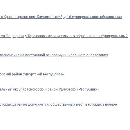
 с.Красногорское пер. Комсомольский, д.16 муниципального образования
та ул.Подгорная д.Тараканово муниципального образования «Муниципальный
полномочия на постоянной основе муниципального образования
орский район Удмуртской Республики»
льный округ Красногорский район Удмуртской Республики»
торых детей не допускается, общественных мест, в которых в ночное