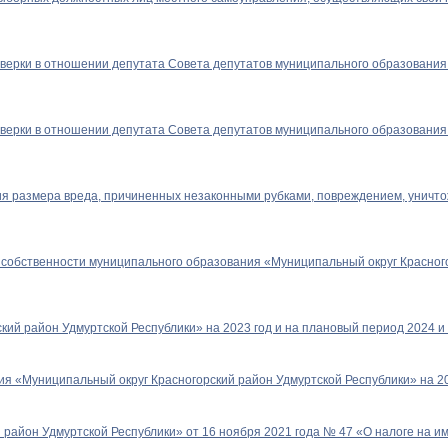
оверки в отношении депутата Совета депутатов муниципального образования
оверки в отношении депутата Совета депутатов муниципального образования
ия размера вреда, причиненных незаконными рубками, повреждением, уничт
собственности муниципального образования «Муниципальный округ Красного
ий район Удмуртской Республики» на 2023 год и на плановый период 2024 и 
я «Муниципальный округ Красногорский район Удмуртской Республики» на 20
район Удмуртской Республики» от 16 ноября 2021 года № 47 «О налоге на 