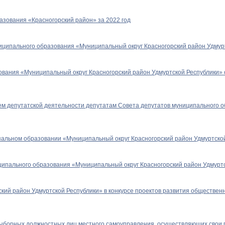
азования «Красногорский район» за 2022 год
иципального образования «Муниципальный округ Красногорский район Удмурт
вания «Муниципальный округ Красногорский район Удмуртской Республики» 
ем депутатской деятельности депутатам Совета депутатов муниципального 
пальном образовании «Муниципальный округ Красногорский район Удмуртско
ипального образования «Муниципальный округ Красногорский район Удмурт
кий район Удмуртской Республики» в конкурсе проектов развития обществен
выборных должностных лиц местного самоуправления, осуществляющих свои