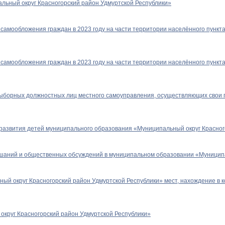
ьный округ Красногорский район Удмуртской Республики»
 самообложения граждан в 2023 году на части территории населённого пункта
в самообложения граждан в 2023 году на части территории населённого пунк
ыборных должностных лиц местного самоуправления, осуществляющих свои 
и развития детей муниципального образования «Муниципальный округ Красног
ушаний и общественных обсуждений в муниципальном образовании «Муниципа
 округ Красногорский район Удмуртской Республики» мест, нахождение в ко
круг Красногорский район Удмуртской Республики»