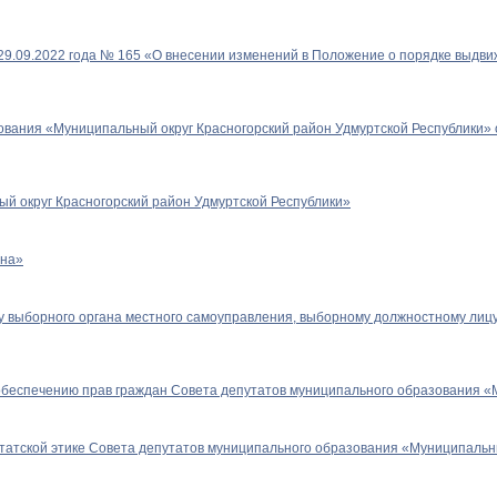
9.09.2022 года № 165 «О внесении изменений в Положение о порядке выдвиж
вания «Муниципальный округ Красногорский район Удмуртской Республики» 
й округ Красногорский район Удмуртской Республики»
она»
 выборного органа местного самоуправления, выборному должностному лицу 
и обеспечению прав граждан Совета депутатов муниципального образования «
утатской этике Совета депутатов муниципального образования «Муниципальн