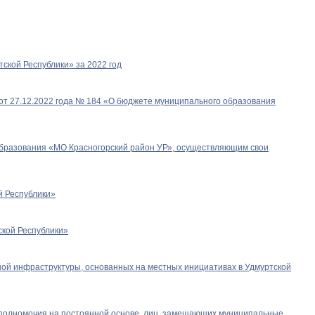
ской Республики» за 2022 год
от 27.12.2022 года № 184 «О бюджете муниципального образования
образования «МО Красногорский район УР», осуществляющим свои
й Республики»
ской Республики»
ной инфраструктуры, основанных на местных инициативах в Удмуртской
 полномочия на постоянной основе, лиц, замещающих муниципальные