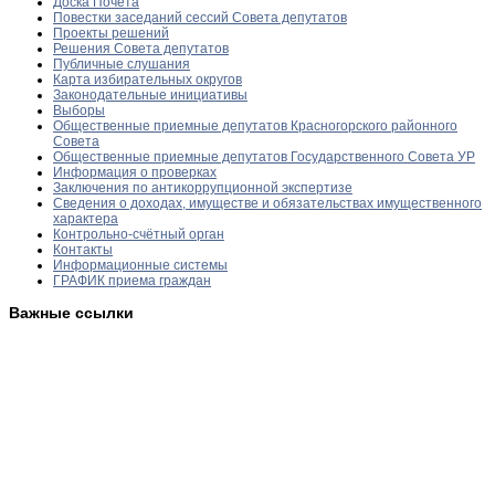
Доска Почёта
Повестки заседаний сессий Совета депутатов
Проекты решений
Решения Совета депутатов
Публичные слушания
Карта избирательных округов
Законодательные инициативы
Выборы
Общественные приемные депутатов Красногорского районного
Совета
Общественные приемные депутатов Государственного Совета УР
Информация о проверках
Заключения по антикоррупционной экспертизе
Сведения о доходах, имуществе и обязательствах имущественного
характера
Контрольно-счётный орган
Контакты
Информационные системы
ГРАФИК приема граждан
Важные ссылки