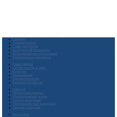
Главная
Администрация
Совет депутатов
Молодежный Парламент
Муниципальные образования
Официальные документы
Глава района
Строительство и ЖКХ
Культура
Образование
Здравоохранение
Сельское хозяйство
Новости
Обращения граждан
Муниципальные услуги
Защита населения
Противодействие коррупции
Закупки и продажи
Наш район