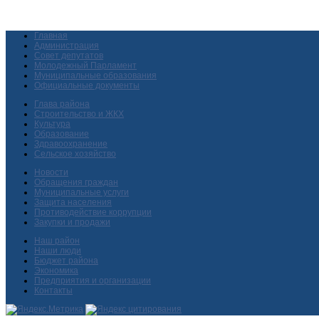
Главная
Администрация
Совет депутатов
Молодежный Парламент
Муниципальные образования
Официальные документы
Глава района
Строительство и ЖКХ
Культура
Образование
Здравоохранение
Сельское хозяйство
Новости
Обращения граждан
Муниципальные услуги
Защита населения
Противодействие коррупции
Закупки и продажи
Наш район
Наши люди
Бюджет района
Экономика
Предприятия и организации
Контакты