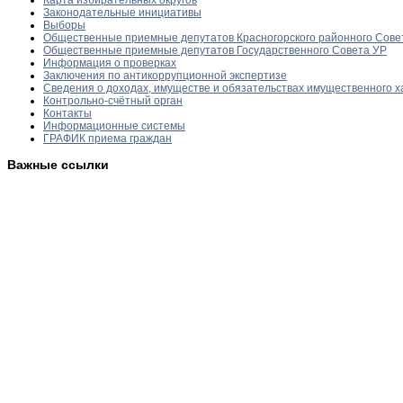
Законодательные инициативы
Выборы
Общественные приемные депутатов Красногорского районного Сове
Общественные приемные депутатов Государственного Совета УР
Информация о проверках
Заключения по антикоррупционной экспертизе
Сведения о доходах, имуществе и обязательствах имущественного х
Контрольно-счётный орган
Контакты
Информационные системы
ГРАФИК приема граждан
Важные ссылки