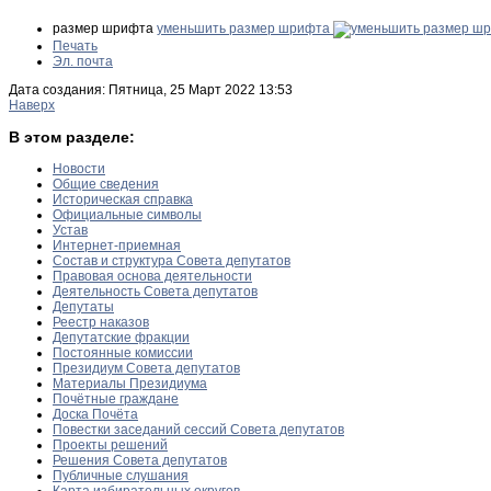
размер шрифта
уменьшить размер шрифта
Печать
Эл. почта
Дата создания: Пятница, 25 Март 2022 13:53
Наверх
В этом разделе:
Новости
Общие сведения
Историческая справка
Официальные символы
Устав
Интернет-приемная
Состав и структура Совета депутатов
Правовая основа деятельности
Деятельность Совета депутатов
Депутаты
Реестр наказов
Депутатские фракции
Постоянные комиссии
Президиум Совета депутатов
Материалы Президиума
Почётные граждане
Доска Почёта
Повестки заседаний сессий Совета депутатов
Проекты решений
Решения Совета депутатов
Публичные слушания
Карта избирательных округов